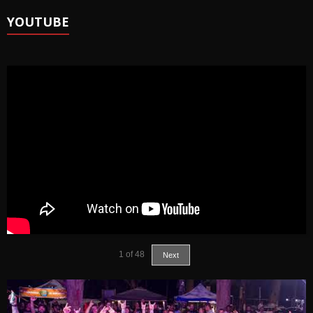
YOUTUBE
1
of
48
Next