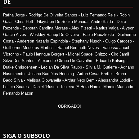
DE
Rafha Jorge - Rodrigo De Oliveira Santos - Luiz Fernando Reis - Robin
Gaia - Chris Hoff - Glaydson De Souza Moreira - Andre Baida - Deze
Rezende - Deborah Carolina Moraes - Alex Pizetti - Karlus Valga - Alyson
Garcia Alves - Weskley Raupp De Oliveira - Fabio Pioczkoski - Guilherme
Costa - Anderson Nazario Espindola - Stephany Nusch - Guigo Cardoso -
Guilherme Medeiros Martins - Rafael Bertinotti Neves - Vanessa Jacob
Victorino - Paulo Henrique Borgert - Michel Spadel Ghizzo - Ciro Jamil
Silva Dos Santos - Alexandre Okubo De Carvalho - Eduardo Kalsing -
Drake Chrisdensen - Lecian Da Silva Raupp - Silvia M. Gutierre - Adriano
Nascimento - Juliano Barcélos Henning - Airton Cesar Prette - Bruna
Bado Silva - Melissa Giowanella - Arthur Neto Bem - Alessandra Lodoli -
Leticia Soares - Daniel “Russo” Teixeira (A Hora Hard) - Marcio Machado -
Fernando Mazon
OBRIGADO!
SIGA O SUBSOLO