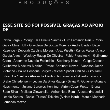
ESSE SITE SÓ FOI POSSÍVEL GRAÇAS AO APOIO
DE
Rafha Jorge - Rodrigo De Oliveira Santos - Luiz Fernando Reis - Robin
Gaia - Chris Hoff - Glaydson De Souza Moreira - Andre Baida - Deze
Rezende - Deborah Carolina Moraes - Alex Pizetti - Karlus Valga - Alyson
Garcia Alves - Weskley Raupp De Oliveira - Fabio Pioczkoski - Guilherme
Costa - Anderson Nazario Espindola - Stephany Nusch - Guigo Cardoso -
Guilherme Medeiros Martins - Rafael Bertinotti Neves - Vanessa Jacob
Victorino - Paulo Henrique Borgert - Michel Spadel Ghizzo - Ciro Jamil
Silva Dos Santos - Alexandre Okubo De Carvalho - Eduardo Kalsing -
Drake Chrisdensen - Lecian Da Silva Raupp - Silvia M. Gutierre - Adriano
Nascimento - Juliano Barcélos Henning - Airton Cesar Prette - Bruna
Bado Silva - Melissa Giowanella - Arthur Neto Bem - Alessandra Lodoli -
Leticia Soares - Daniel “Russo” Teixeira (A Hora Hard) - Marcio Machado -
Fernando Mazon