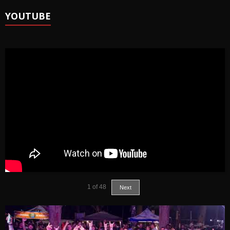
YOUTUBE
1
of
48
Next