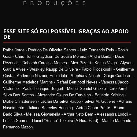
ESSE SITE SÓ FOI POSSÍVEL GRAÇAS AO APOIO
DE
Rafha Jorge - Rodrigo De Oliveira Santos - Luiz Fernando Reis - Robin
Gaia - Chris Hoff - Glaydson De Souza Moreira - Andre Baida - Deze
Rezende - Deborah Carolina Moraes - Alex Pizetti - Karlus Valga - Alyson
Garcia Alves - Weskley Raupp De Oliveira - Fabio Pioczkoski - Guilherme
Costa - Anderson Nazario Espindola - Stephany Nusch - Guigo Cardoso -
Guilherme Medeiros Martins - Rafael Bertinotti Neves - Vanessa Jacob
Victorino - Paulo Henrique Borgert - Michel Spadel Ghizzo - Ciro Jamil
Silva Dos Santos - Alexandre Okubo De Carvalho - Eduardo Kalsing -
Drake Chrisdensen - Lecian Da Silva Raupp - Silvia M. Gutierre - Adriano
Nascimento - Juliano Barcélos Henning - Airton Cesar Prette - Bruna
Bado Silva - Melissa Giowanella - Arthur Neto Bem - Alessandra Lodoli -
Leticia Soares - Daniel “Russo” Teixeira (A Hora Hard) - Marcio Machado -
Fernando Mazon