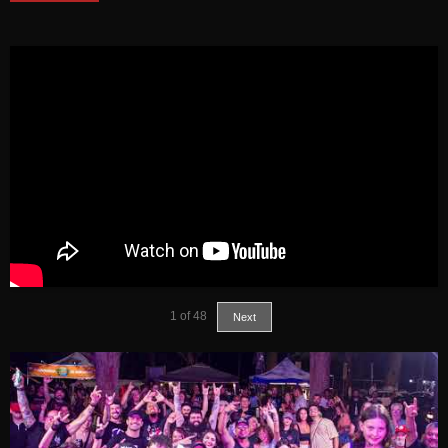
1
of
48
Next