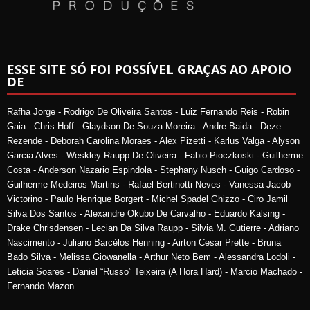
ESSE SITE SÓ FOI POSSÍVEL GRAÇAS AO APOIO
DE
Rafha Jorge - Rodrigo De Oliveira Santos - Luiz Fernando Reis - Robin
Gaia - Chris Hoff - Glaydson De Souza Moreira - Andre Baida - Deze
Rezende - Deborah Carolina Moraes - Alex Pizetti - Karlus Valga - Alyson
Garcia Alves - Weskley Raupp De Oliveira - Fabio Pioczkoski - Guilherme
Costa - Anderson Nazario Espindola - Stephany Nusch - Guigo Cardoso -
Guilherme Medeiros Martins - Rafael Bertinotti Neves - Vanessa Jacob
Victorino - Paulo Henrique Borgert - Michel Spadel Ghizzo - Ciro Jamil
Silva Dos Santos - Alexandre Okubo De Carvalho - Eduardo Kalsing -
Drake Chrisdensen - Lecian Da Silva Raupp - Silvia M. Gutierre - Adriano
Nascimento - Juliano Barcélos Henning - Airton Cesar Prette - Bruna
Bado Silva - Melissa Giowanella - Arthur Neto Bem - Alessandra Lodoli -
Leticia Soares - Daniel “Russo” Teixeira (A Hora Hard) - Marcio Machado -
Fernando Mazon