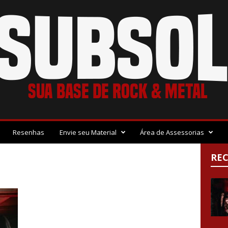
Resenhas
Envie seu Material
Área de Assessorias
RE