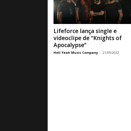
a
B
a
s
e
Lifeforce lança single e
d
videoclipe de “Knights of
e
Apocalypse”
R
Hell Yeah Music Company
-
21/09/2022
o
c
k
e
M
e
t
a
l