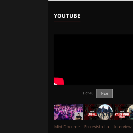
YOUTUBE
1
of
48
Next
Mini Documentário – 10 Anos de Portinho Rock
Entrevista Landfall