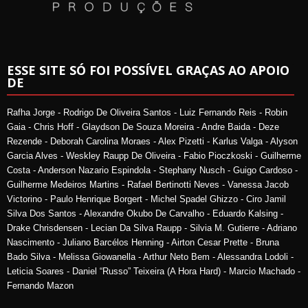
ESSE SITE SÓ FOI POSSÍVEL GRAÇAS AO APOIO
DE
Rafha Jorge - Rodrigo De Oliveira Santos - Luiz Fernando Reis - Robin
Gaia - Chris Hoff - Glaydson De Souza Moreira - Andre Baida - Deze
Rezende - Deborah Carolina Moraes - Alex Pizetti - Karlus Valga - Alyson
Garcia Alves - Weskley Raupp De Oliveira - Fabio Pioczkoski - Guilherme
Costa - Anderson Nazario Espindola - Stephany Nusch - Guigo Cardoso -
Guilherme Medeiros Martins - Rafael Bertinotti Neves - Vanessa Jacob
Victorino - Paulo Henrique Borgert - Michel Spadel Ghizzo - Ciro Jamil
Silva Dos Santos - Alexandre Okubo De Carvalho - Eduardo Kalsing -
Drake Chrisdensen - Lecian Da Silva Raupp - Silvia M. Gutierre - Adriano
Nascimento - Juliano Barcélos Henning - Airton Cesar Prette - Bruna
Bado Silva - Melissa Giowanella - Arthur Neto Bem - Alessandra Lodoli -
Leticia Soares - Daniel “Russo” Teixeira (A Hora Hard) - Marcio Machado -
Fernando Mazon