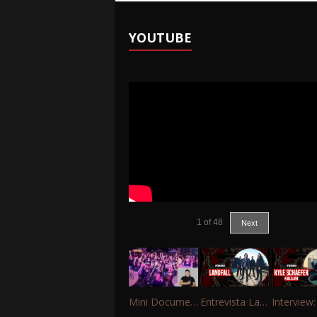
YOUTUBE
1
of
48
Next
Mini Documentário – 10 Anos de Portinho Rock
Entrevista Landfall