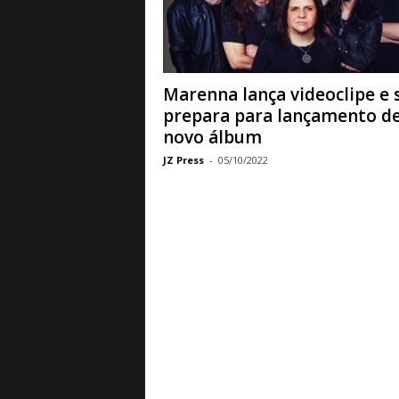
a
B
a
s
e
Marenna lança videoclipe e 
d
prepara para lançamento d
e
novo álbum
R
JZ Press
-
05/10/2022
o
c
k
e
M
e
t
a
l