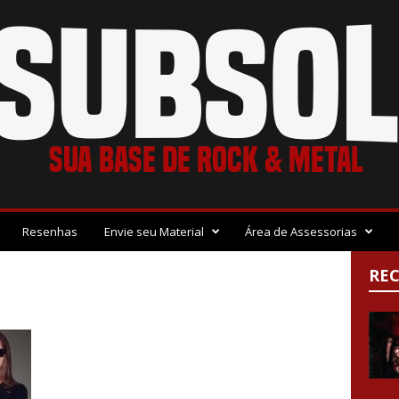
Resenhas
Envie seu Material
Área de Assessorias
RE