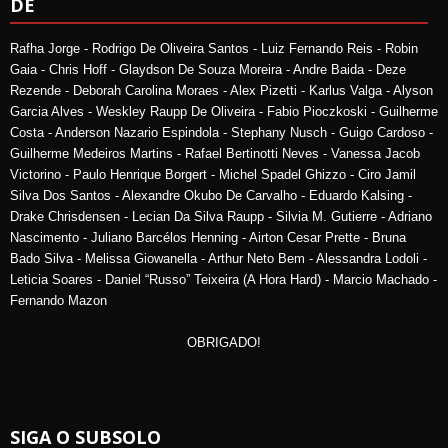
DE
Rafha Jorge - Rodrigo De Oliveira Santos - Luiz Fernando Reis - Robin
Gaia - Chris Hoff - Glaydson De Souza Moreira - Andre Baida - Deze
Rezende - Deborah Carolina Moraes - Alex Pizetti - Karlus Valga - Alyson
Garcia Alves - Weskley Raupp De Oliveira - Fabio Pioczkoski - Guilherme
Costa - Anderson Nazario Espindola - Stephany Nusch - Guigo Cardoso -
Guilherme Medeiros Martins - Rafael Bertinotti Neves - Vanessa Jacob
Victorino - Paulo Henrique Borgert - Michel Spadel Ghizzo - Ciro Jamil
Silva Dos Santos - Alexandre Okubo De Carvalho - Eduardo Kalsing -
Drake Chrisdensen - Lecian Da Silva Raupp - Silvia M. Gutierre - Adriano
Nascimento - Juliano Barcélos Henning - Airton Cesar Prette - Bruna
Bado Silva - Melissa Giowanella - Arthur Neto Bem - Alessandra Lodoli -
Leticia Soares - Daniel “Russo” Teixeira (A Hora Hard) - Marcio Machado -
Fernando Mazon
OBRIGADO!
SIGA O SUBSOLO