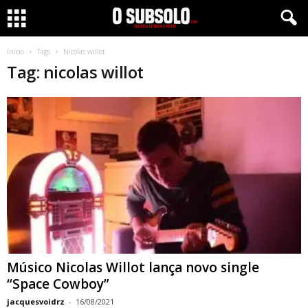
Início
Tags
Nicolas willot
Tag: nicolas willot
Músico Nicolas Willot lança novo single
“Space Cowboy”
jacquesvoidrz
-
16/08/2021