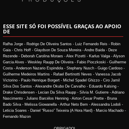
ESSE SITE SÓ FOI POSSÍVEL GRAÇAS AO APOIO
DE
Rafha Jorge - Rodrigo De Oliveira Santos - Luiz Fernando Reis - Robin
Gaia - Chris Hoff - Glaydson De Souza Moreira - Andre Baida - Deze
Rezende - Deborah Carolina Moraes - Alex Pizetti - Karlus Valga - Alyson
Garcia Alves - Weskley Raupp De Oliveira - Fabio Pioczkoski - Guilherme
Costa - Anderson Nazario Espindola - Stephany Nusch - Guigo Cardoso -
Guilherme Medeiros Martins - Rafael Bertinotti Neves - Vanessa Jacob
Victorino - Paulo Henrique Borgert - Michel Spadel Ghizzo - Ciro Jamil
Silva Dos Santos - Alexandre Okubo De Carvalho - Eduardo Kalsing -
Drake Chrisdensen - Lecian Da Silva Raupp - Silvia M. Gutierre - Adriano
Nascimento - Juliano Barcélos Henning - Airton Cesar Prette - Bruna
Bado Silva - Melissa Giowanella - Arthur Neto Bem - Alessandra Lodoli -
Leticia Soares - Daniel “Russo” Teixeira (A Hora Hard) - Marcio Machado -
Fernando Mazon
OBRIGADO!