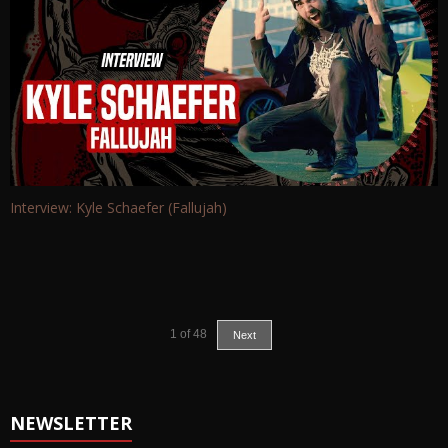
Interview: Kyle Schaefer (Fallujah)
1
of
48
Next
NEWSLETTER