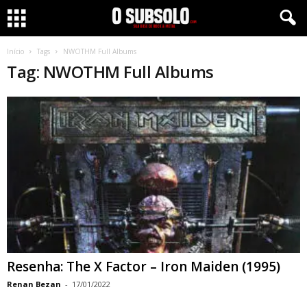
Início
Tags
NWOTHM Full Albums
Tag: NWOTHM Full Albums
Resenha: The X Factor – Iron Maiden (1995)
Renan Bezan
-
17/01/2022