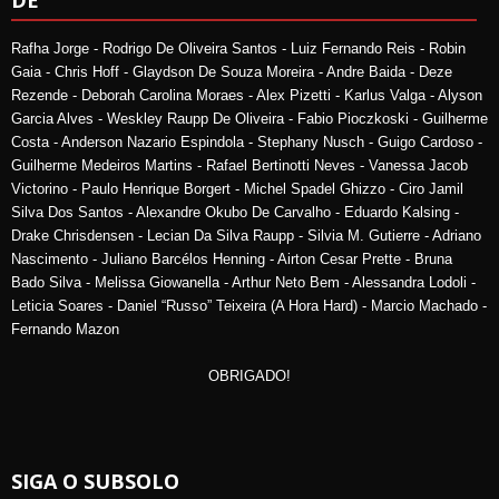
DE
Rafha Jorge - Rodrigo De Oliveira Santos - Luiz Fernando Reis - Robin
Gaia - Chris Hoff - Glaydson De Souza Moreira - Andre Baida - Deze
Rezende - Deborah Carolina Moraes - Alex Pizetti - Karlus Valga - Alyson
Garcia Alves - Weskley Raupp De Oliveira - Fabio Pioczkoski - Guilherme
Costa - Anderson Nazario Espindola - Stephany Nusch - Guigo Cardoso -
Guilherme Medeiros Martins - Rafael Bertinotti Neves - Vanessa Jacob
Victorino - Paulo Henrique Borgert - Michel Spadel Ghizzo - Ciro Jamil
Silva Dos Santos - Alexandre Okubo De Carvalho - Eduardo Kalsing -
Drake Chrisdensen - Lecian Da Silva Raupp - Silvia M. Gutierre - Adriano
Nascimento - Juliano Barcélos Henning - Airton Cesar Prette - Bruna
Bado Silva - Melissa Giowanella - Arthur Neto Bem - Alessandra Lodoli -
Leticia Soares - Daniel “Russo” Teixeira (A Hora Hard) - Marcio Machado -
Fernando Mazon
OBRIGADO!
SIGA O SUBSOLO