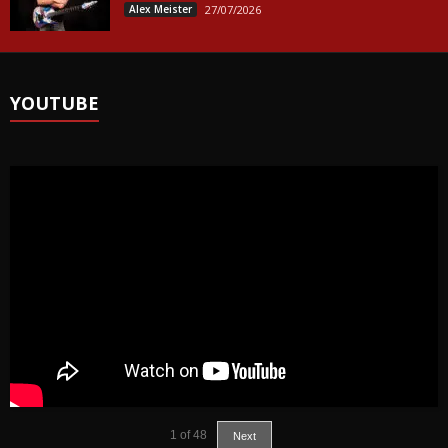
Alex Meister
27/07/2026
YOUTUBE
1
of
48
Next