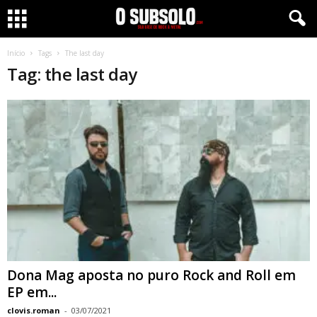
Início
Tags
The last day
Tag: the last day
Dona Mag aposta no puro Rock and Roll em
EP em...
clovis.roman
-
03/07/2021