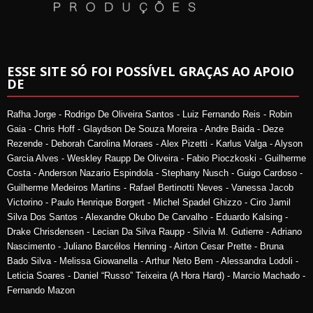
ESSE SITE SÓ FOI POSSÍVEL GRAÇAS AO APOIO
DE
Rafha Jorge - Rodrigo De Oliveira Santos - Luiz Fernando Reis - Robin
Gaia - Chris Hoff - Glaydson De Souza Moreira - Andre Baida - Deze
Rezende - Deborah Carolina Moraes - Alex Pizetti - Karlus Valga - Alyson
Garcia Alves - Weskley Raupp De Oliveira - Fabio Pioczkoski - Guilherme
Costa - Anderson Nazario Espindola - Stephany Nusch - Guigo Cardoso -
Guilherme Medeiros Martins - Rafael Bertinotti Neves - Vanessa Jacob
Victorino - Paulo Henrique Borgert - Michel Spadel Ghizzo - Ciro Jamil
Silva Dos Santos - Alexandre Okubo De Carvalho - Eduardo Kalsing -
Drake Chrisdensen - Lecian Da Silva Raupp - Silvia M. Gutierre - Adriano
Nascimento - Juliano Barcélos Henning - Airton Cesar Prette - Bruna
Bado Silva - Melissa Giowanella - Arthur Neto Bem - Alessandra Lodoli -
Leticia Soares - Daniel “Russo” Teixeira (A Hora Hard) - Marcio Machado -
Fernando Mazon