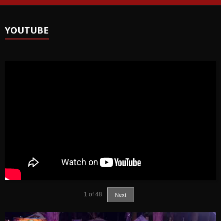
YOUTUBE
1
of
48
Next