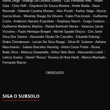
Rafha Jorge - Rodrigo De Oliveira Santos - Luiz Fernando Reis - Robin
Gaia - Chris Hoff - Glaydson De Souza Moreira - Andre Baida - Deze
Rezende - Deborah Carolina Moraes - Alex Pizetti - Karlus Valga - Alyson
Garcia Alves - Weskley Raupp De Oliveira - Fabio Pioczkoski - Guilherme
Costa - Anderson Nazario Espindola - Stephany Nusch - Guigo Cardoso -
Guilherme Medeiros Martins - Rafael Bertinotti Neves - Vanessa Jacob
Victorino - Paulo Henrique Borgert - Michel Spadel Ghizzo - Ciro Jamil
Silva Dos Santos - Alexandre Okubo De Carvalho - Eduardo Kalsing -
Drake Chrisdensen - Lecian Da Silva Raupp - Silvia M. Gutierre - Adriano
Nascimento - Juliano Barcélos Henning - Airton Cesar Prette - Bruna
Bado Silva - Melissa Giowanella - Arthur Neto Bem - Alessandra Lodoli -
Leticia Soares - Daniel “Russo” Teixeira (A Hora Hard) - Marcio Machado -
Fernando Mazon
OBRIGADO!
SIGA O SUBSOLO