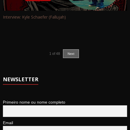
Interview: Kyle Schaefer (Fallujah)
1
of
48
Next
NEWSLETTER
Primeiro nome ou nome completo
Email