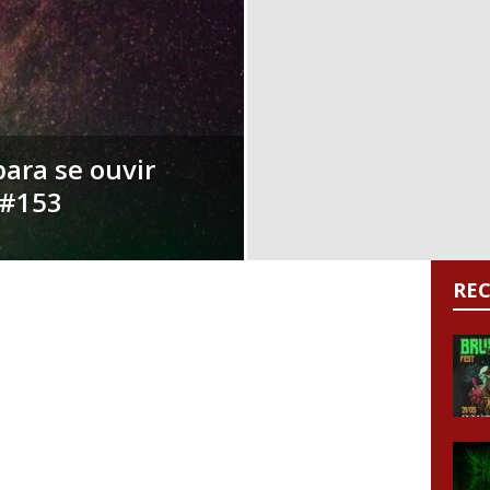
para se ouvir
 #153
RE