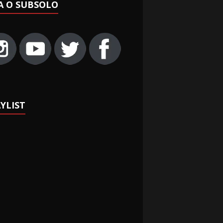
A O SUBSOLO
YLIST