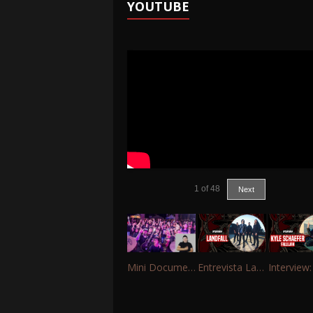
YOUTUBE
1
of
48
Next
Mini Documentário – 10 Anos de Portinho Rock
Entrevista Landfall