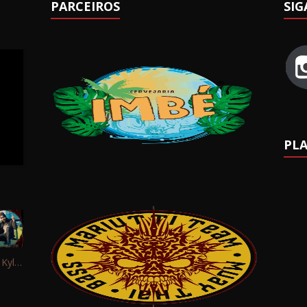
PARCEIROS
SIG
PLA
Interview: Kyle Schaefer (Fallujah)