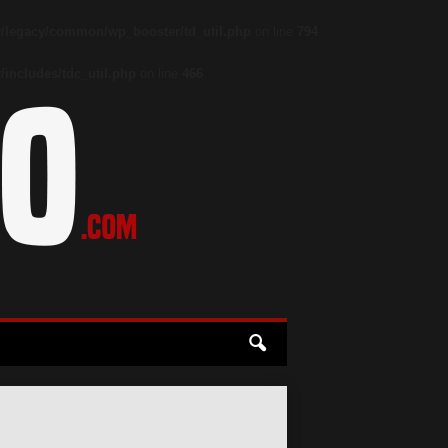
/legacy/common/wp_booster/td_util.php
on line
794
includes/tdc_util.php
on line
466