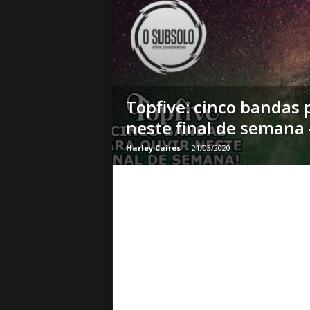
o
|
S
u
a
B
a
Topfive: cinco bandas 
s
neste final de semana
e
d
Harley Caires
-
21/03/2020
e
R
o
c
k
e
M
e
t
a
l