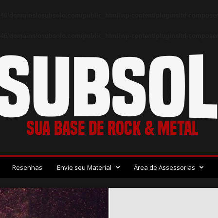
46/domains/osubsolo.com/public_html/wp-content/plugins/td-composer
46/domains/osubsolo.com/public_html/wp-content/plugins/td-composer/
Resenhas
Envie seu Material
Área de Assessorias