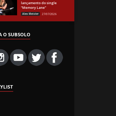
lançamento do single
“Memory Lane”
Alex Meister
27/07/2026
A O SUBSOLO
YLIST