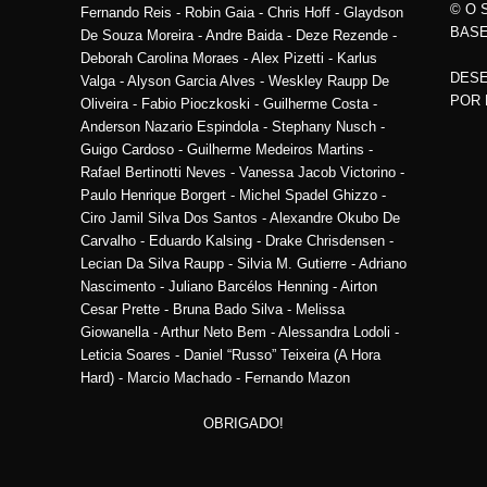
© O 
Fernando Reis - Robin Gaia - Chris Hoff - Glaydson
BASE
De Souza Moreira - Andre Baida - Deze Rezende -
Deborah Carolina Moraes - Alex Pizetti - Karlus
DESE
Valga - Alyson Garcia Alves - Weskley Raupp De
POR
Oliveira - Fabio Pioczkoski - Guilherme Costa -
Anderson Nazario Espindola - Stephany Nusch -
Guigo Cardoso - Guilherme Medeiros Martins -
Rafael Bertinotti Neves - Vanessa Jacob Victorino -
Paulo Henrique Borgert - Michel Spadel Ghizzo -
Ciro Jamil Silva Dos Santos - Alexandre Okubo De
Carvalho - Eduardo Kalsing - Drake Chrisdensen -
Lecian Da Silva Raupp - Silvia M. Gutierre - Adriano
Nascimento - Juliano Barcélos Henning - Airton
Cesar Prette - Bruna Bado Silva - Melissa
Giowanella - Arthur Neto Bem - Alessandra Lodoli -
Leticia Soares - Daniel “Russo” Teixeira (A Hora
Hard) - Marcio Machado - Fernando Mazon
OBRIGADO!