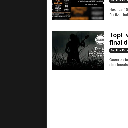
As The Pal
Nos dias 15
Festival. In
TopFiv
final 
As The Pal
Quem costum
direcionada