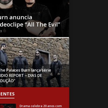
urn anuncia
eoclipe “All The Evil”
21
he Palaces Burn lança série
UDIO REPORT – DIAS DE
DUÇÃO”
CENTES
Drama celebra 20 anos com