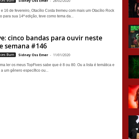
aces Burn
Sidney Oss Emer
-
28/02/2020
 e 16 de fevereiro, Otacílio Costa tremeu com mais um Otacílio Rock
do para sua 14ª edição, teve como tema da...
e: cinco bandas para ouvir neste
de semana #146
aces Burn
Sidney Oss Emer
-
11/01/2020
a ler os meus TopFives sabe que é 8 ou 80. Ou a lista é temática e
 a um gênero específico ou...