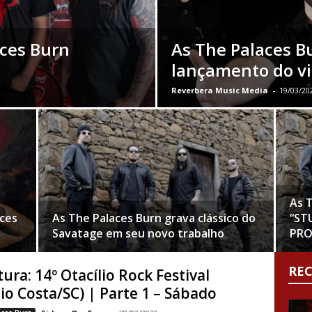
aces Burn
As The Palaces B
lançamento do vid
Reverbera Music Media
-
19/03/20
As T
aces
As The Palaces Burn grava clássico do
“ST
Savatage em seu novo trabalho
PRO
RE
ura: 14º Otacílio Rock Festival
lio Costa/SC) | Parte 1 – Sábado