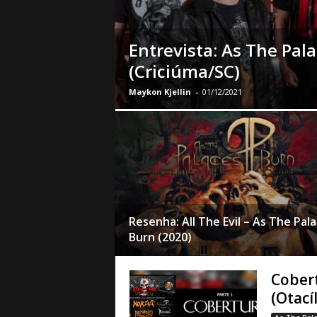
a
B
a
Entrevista: As The Pal
s
(Criciúma/SC)
e
d
Maykon Kjellin
-
01/12/2021
e
R
o
c
k
e
M
e
Resenha: All The Evil – As The Pal
t
a
Burn (2020)
l
Cobert
(Otací