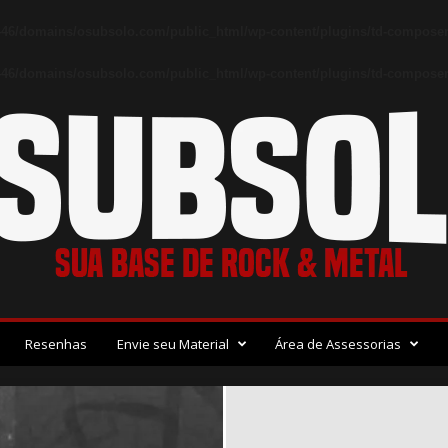
46/domains/osubsolo.com/public_html/wp-content/plugins/td-composer
46/domains/osubsolo.com/public_html/wp-content/plugins/td-composer/
Resenhas
Envie seu Material
Área de Assessorias