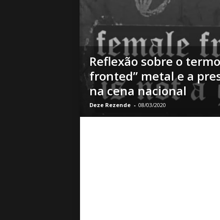
o
|
S
u
a
Reflexão sobre o termo
B
a
fronted” metal e a pr
s
na cena nacional
e
d
Deze Rezende
-
08/03/2020
e
R
o
c
k
e
M
e
t
a
l