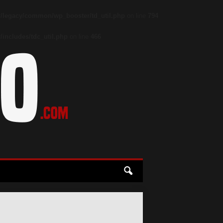
/legacy/common/wp_booster/td_util.php
on line
794
includes/tdc_util.php
on line
466