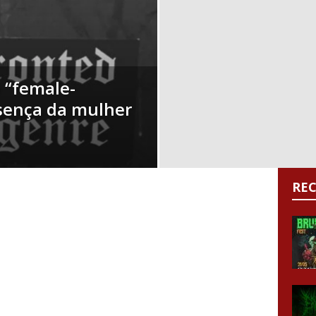
 “female-
esença da mulher
RE