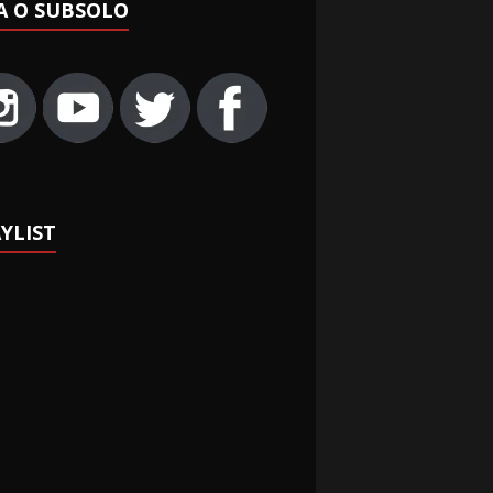
A O SUBSOLO
YLIST