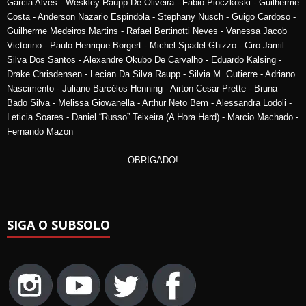
Garcia Alves - Weskley Raupp De Oliveira - Fabio Pioczkoski - Guilherme
Costa - Anderson Nazario Espindola - Stephany Nusch - Guigo Cardoso -
Guilherme Medeiros Martins - Rafael Bertinotti Neves - Vanessa Jacob
Victorino - Paulo Henrique Borgert - Michel Spadel Ghizzo - Ciro Jamil
Silva Dos Santos - Alexandre Okubo De Carvalho - Eduardo Kalsing -
Drake Chrisdensen - Lecian Da Silva Raupp - Silvia M. Gutierre - Adriano
Nascimento - Juliano Barcélos Henning - Airton Cesar Prette - Bruna
Bado Silva - Melissa Giowanella - Arthur Neto Bem - Alessandra Lodoli -
Leticia Soares - Daniel “Russo” Teixeira (A Hora Hard) - Marcio Machado -
Fernando Mazon
OBRIGADO!
SIGA O SUBSOLO