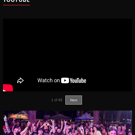
1
of
48
Next