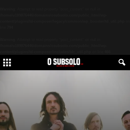
Warning
: Attempt to read property "post_content" on null in
/home/u189876446/domains/osubsolo.com/public_html/wp-
content/plugins/td-composer/legacy/common/wp_booster/td_util.php
on
line
794
Warning
: Attempt to read property "post_content" on null in
/home/u189876446/domains/osubsolo.com/public_html/wp-
content/plugins/td-composer/includes/tdc_util.php
on line
466