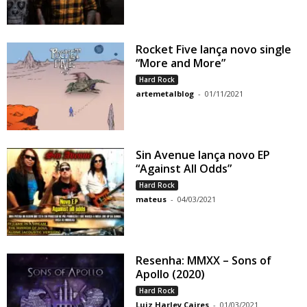
Rocket Five lança novo single
“More and More”
Hard Rock
artemetalblog
-
01/11/2021
Sin Avenue lança novo EP
“Against All Odds”
Hard Rock
mateus
-
04/03/2021
Resenha: MMXX – Sons of
Apollo (2020)
Hard Rock
Luiz Harley Caires
-
01/03/2021