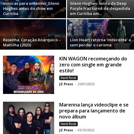
músicas para entender Glenn
Glenn Hughes: lenda do Deep
Hughes antes do show em
Purple traz turnê de despedida
Curitiba
em Curitiba em...
Resenha: Coração Anárquico –
Lion Heart retorna ‘Indecente’ e
Mattilha (2023)
sem perder o carisma
KIN WAGON recomeçando do
zero com single em grande
estilo!
Hard Rock
JZ Press
-
25/01/2023
Marenna lança videoclipe e se
prepara para lançamento de
novo álbum
Hard Rock
JZ Press
-
05/10/2022