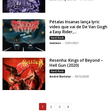
Pétalas Insanas lança lyric
video que vai de De Van Gogh
a Easy Rider,...
Hard Rock
mateus
-
12/01/2021
Resenha: Kings of Beyond –
Hell Gun (2020)
Hard Rock
André Bortolai
-
09/12/2020
1
2
3