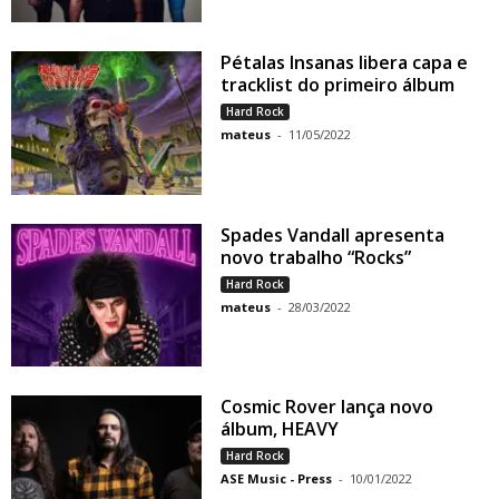
Pétalas Insanas libera capa e
tracklist do primeiro álbum
Hard Rock
mateus
-
11/05/2022
Spades Vandall apresenta
novo trabalho “Rocks”
Hard Rock
mateus
-
28/03/2022
Cosmic Rover lança novo
álbum, HEAVY
Hard Rock
ASE Music - Press
-
10/01/2022