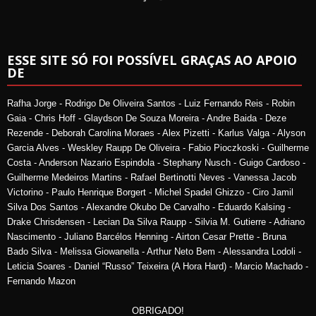
ESSE SITE SÓ FOI POSSÍVEL GRAÇAS AO APOIO
DE
Rafha Jorge - Rodrigo De Oliveira Santos - Luiz Fernando Reis - Robin
Gaia - Chris Hoff - Glaydson De Souza Moreira - Andre Baida - Deze
Rezende - Deborah Carolina Moraes - Alex Pizetti - Karlus Valga - Alyson
Garcia Alves - Weskley Raupp De Oliveira - Fabio Pioczkoski - Guilherme
Costa - Anderson Nazario Espindola - Stephany Nusch - Guigo Cardoso -
Guilherme Medeiros Martins - Rafael Bertinotti Neves - Vanessa Jacob
Victorino - Paulo Henrique Borgert - Michel Spadel Ghizzo - Ciro Jamil
Silva Dos Santos - Alexandre Okubo De Carvalho - Eduardo Kalsing -
Drake Chrisdensen - Lecian Da Silva Raupp - Silvia M. Gutierre - Adriano
Nascimento - Juliano Barcélos Henning - Airton Cesar Prette - Bruna
Bado Silva - Melissa Giowanella - Arthur Neto Bem - Alessandra Lodoli -
Leticia Soares - Daniel “Russo” Teixeira (A Hora Hard) - Marcio Machado -
Fernando Mazon
OBRIGADO!