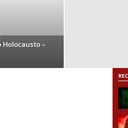
o Holocausto –
RE