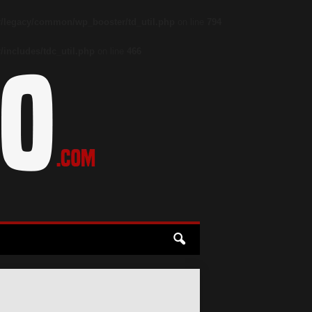
/legacy/common/wp_booster/td_util.php
on line
794
includes/tdc_util.php
on line
466