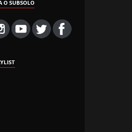
A O SUBSOLO
YLIST