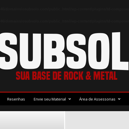
46/domains/osubsolo.com/public_html/wp-content/plugins/td-composer
46/domains/osubsolo.com/public_html/wp-content/plugins/td-composer/
Resenhas
Envie seu Material
Área de Assessorias