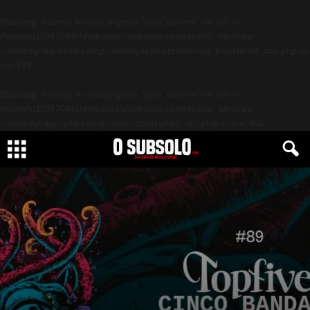
Warning
: Attempt to read property "post_content" on null in
/home/u189876446/domains/osubsolo.com/public_html/wp-
content/plugins/td-composer/legacy/common/wp_booster/td_util.php
on
line
794
Warning
: Attempt to read property "post_content" on null in
/home/u189876446/domains/osubsolo.com/public_html/wp-
content/plugins/td-composer/includes/tdc_util.php
on line
466