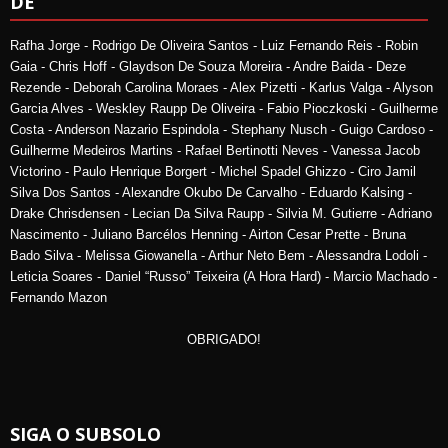
DE
Rafha Jorge - Rodrigo De Oliveira Santos - Luiz Fernando Reis - Robin
Gaia - Chris Hoff - Glaydson De Souza Moreira - Andre Baida - Deze
Rezende - Deborah Carolina Moraes - Alex Pizetti - Karlus Valga - Alyson
Garcia Alves - Weskley Raupp De Oliveira - Fabio Pioczkoski - Guilherme
Costa - Anderson Nazario Espindola - Stephany Nusch - Guigo Cardoso -
Guilherme Medeiros Martins - Rafael Bertinotti Neves - Vanessa Jacob
Victorino - Paulo Henrique Borgert - Michel Spadel Ghizzo - Ciro Jamil
Silva Dos Santos - Alexandre Okubo De Carvalho - Eduardo Kalsing -
Drake Chrisdensen - Lecian Da Silva Raupp - Silvia M. Gutierre - Adriano
Nascimento - Juliano Barcélos Henning - Airton Cesar Prette - Bruna
Bado Silva - Melissa Giowanella - Arthur Neto Bem - Alessandra Lodoli -
Leticia Soares - Daniel “Russo” Teixeira (A Hora Hard) - Marcio Machado -
Fernando Mazon
OBRIGADO!
SIGA O SUBSOLO