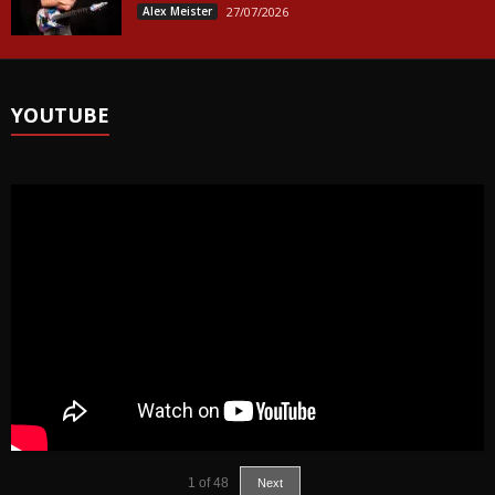
Alex Meister
27/07/2026
YOUTUBE
1
of
48
Next