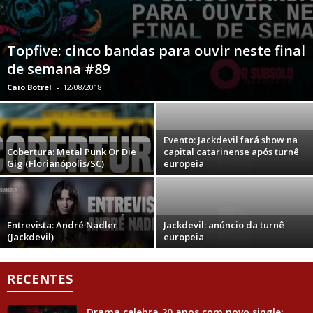
Topfive: cinco bandas para ouvir neste final
de semana #89
Caio Botrel
-
12/08/2018
Evento: Jackdevil fará show na
Cobertura: Metal Punk Or Die
capital catarinense após turnê
Gig (Florianópolis/SC)
europeia
Entrevista: André Nadler
Jackdevil: anúncio da turnê
(Jackdevil)
europeia
RECENTES
Drama celebra 20 anos com novo single;