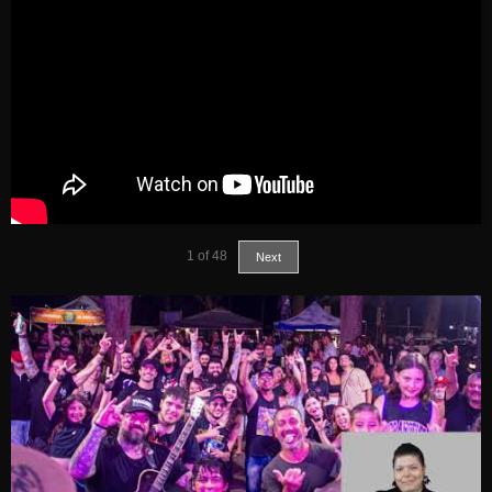
1
of
48
Next