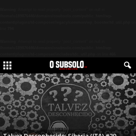
Warning
: Attempt to read property "post_content" on null in
/home/u189876446/domains/osubsolo.com/public_html/wp-
content/plugins/td-composer/legacy/common/wp_booster/td_util.php
on
line
794
Warning
: Attempt to read property "post_content" on null in
/home/u189876446/domains/osubsolo.com/public_html/wp-
content/plugins/td-composer/includes/tdc_util.php
on line
466
Talvez Desconhecido: Siberia (ITA) #29