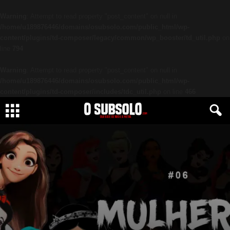
Warning
: Attempt to read property "post_content" on null in
/home/u189876446/domains/osubsolo.com/public_html/wp-
content/plugins/td-composer/legacy/common/wp_booster/td_util.php
on
line
794
Warning
: Attempt to read property "post_content" on null in
/home/u189876446/domains/osubsolo.com/public_html/wp-
content/plugins/td-composer/includes/tdc_util.php
on line
466