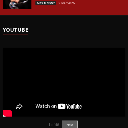
Alex Meister
27/07/2026
YOUTUBE
1
of
48
Next