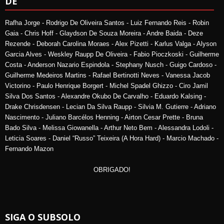
DE
Rafha Jorge - Rodrigo De Oliveira Santos - Luiz Fernando Reis - Robin
Gaia - Chris Hoff - Glaydson De Souza Moreira - Andre Baida - Deze
Rezende - Deborah Carolina Moraes - Alex Pizetti - Karlus Valga - Alyson
Garcia Alves - Weskley Raupp De Oliveira - Fabio Pioczkoski - Guilherme
Costa - Anderson Nazario Espindola - Stephany Nusch - Guigo Cardoso -
Guilherme Medeiros Martins - Rafael Bertinotti Neves - Vanessa Jacob
Victorino - Paulo Henrique Borgert - Michel Spadel Ghizzo - Ciro Jamil
Silva Dos Santos - Alexandre Okubo De Carvalho - Eduardo Kalsing -
Drake Chrisdensen - Lecian Da Silva Raupp - Silvia M. Gutierre - Adriano
Nascimento - Juliano Barcélos Henning - Airton Cesar Prette - Bruna
Bado Silva - Melissa Giowanella - Arthur Neto Bem - Alessandra Lodoli -
Leticia Soares - Daniel “Russo” Teixeira (A Hora Hard) - Marcio Machado -
Fernando Mazon
OBRIGADO!
SIGA O SUBSOLO