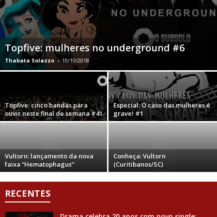
Topfive: mulheres no underground #6
Thabata Solazzo
-
10/10/2018
Topfive: cinco bandas para
Especial: O caso das mulheres é
ouvir neste final de semana #41
grave! #1
Vultorn: lançamento da nova
Conheça: Vultorn
faixa “Hematophagus”
(Curitibanos/SC)
RECENTES
Drama celebra 20 anos com novo single;