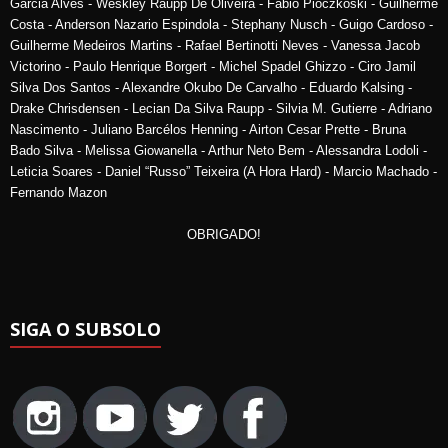
Garcia Alves - Weskley Raupp De Oliveira - Fabio Pioczkoski - Guilherme
Costa - Anderson Nazario Espindola - Stephany Nusch - Guigo Cardoso -
Guilherme Medeiros Martins - Rafael Bertinotti Neves - Vanessa Jacob
Victorino - Paulo Henrique Borgert - Michel Spadel Ghizzo - Ciro Jamil
Silva Dos Santos - Alexandre Okubo De Carvalho - Eduardo Kalsing -
Drake Chrisdensen - Lecian Da Silva Raupp - Silvia M. Gutierre - Adriano
Nascimento - Juliano Barcélos Henning - Airton Cesar Prette - Bruna
Bado Silva - Melissa Giowanella - Arthur Neto Bem - Alessandra Lodoli -
Leticia Soares - Daniel “Russo” Teixeira (A Hora Hard) - Marcio Machado -
Fernando Mazon
OBRIGADO!
SIGA O SUBSOLO