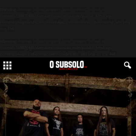
Warning
: Attempt to read property "post_content" on null in
/home/u189876446/domains/osubsolo.com/public_html/wp-
content/plugins/td-composer/legacy/common/wp_booster/td_util.php
on
line
794
Warning
: Attempt to read property "post_content" on null in
/home/u189876446/domains/osubsolo.com/public_html/wp-
content/plugins/td-composer/includes/tdc_util.php
on line
466