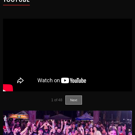
1
of
48
Next