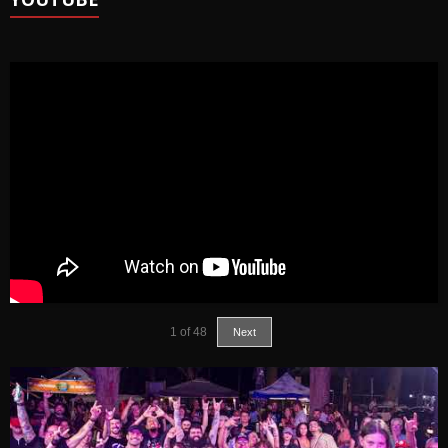
1
of
48
Next