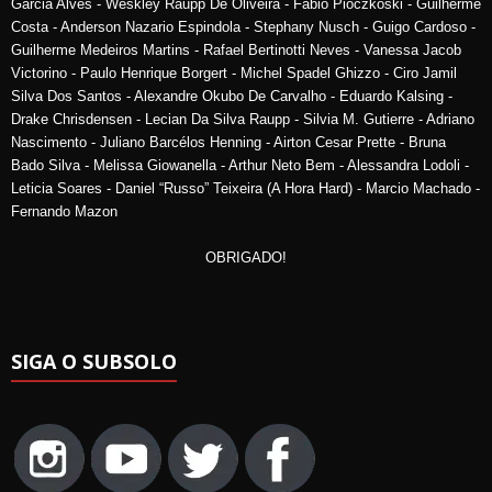
Garcia Alves - Weskley Raupp De Oliveira - Fabio Pioczkoski - Guilherme
Costa - Anderson Nazario Espindola - Stephany Nusch - Guigo Cardoso -
Guilherme Medeiros Martins - Rafael Bertinotti Neves - Vanessa Jacob
Victorino - Paulo Henrique Borgert - Michel Spadel Ghizzo - Ciro Jamil
Silva Dos Santos - Alexandre Okubo De Carvalho - Eduardo Kalsing -
Drake Chrisdensen - Lecian Da Silva Raupp - Silvia M. Gutierre - Adriano
Nascimento - Juliano Barcélos Henning - Airton Cesar Prette - Bruna
Bado Silva - Melissa Giowanella - Arthur Neto Bem - Alessandra Lodoli -
Leticia Soares - Daniel “Russo” Teixeira (A Hora Hard) - Marcio Machado -
Fernando Mazon
OBRIGADO!
SIGA O SUBSOLO