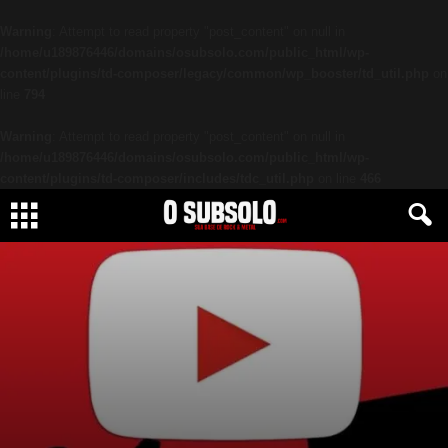
Warning
: Attempt to read property "post_content" on null in
/home/u189876446/domains/osubsolo.com/public_html/wp-
content/plugins/td-composer/legacy/common/wp_booster/td_util.php
on
line
794
Warning
: Attempt to read property "post_content" on null in
/home/u189876446/domains/osubsolo.com/public_html/wp-
content/plugins/td-composer/includes/tdc_util.php
on line
466