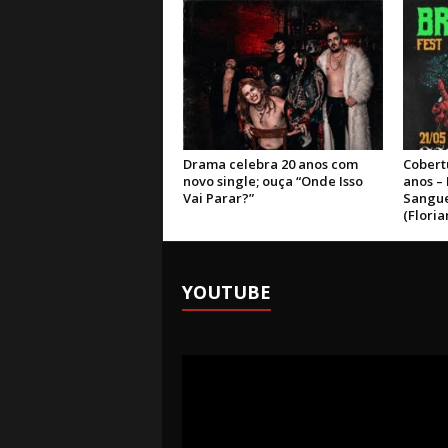
Drama celebra 20 anos com
Cobert
novo single; ouça “Onde Isso
anos –
Vai Parar?”
Sangue
(Floria
YOUTUBE