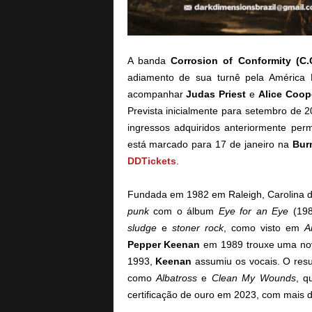
A banda
Corrosion of Conformity (C.
adiamento de sua turnê pela América 
acompanhar
Judas Priest
e
Alice Coop
Prevista inicialmente para setembro de 2
ingressos adquiridos anteriormente per
está marcado para 17 de janeiro na
Bur
DDTickets
.
Fundada em 1982 em Raleigh, Carolina d
punk
com o álbum
Eye for an Eye
(198
sludge
e
stoner rock
, como visto em
A
Pepper Keenan
em 1989 trouxe uma nova
1993,
Keenan
assumiu os vocais. O resu
como
Albatross
e
Clean My Wounds
, q
certificação de ouro em 2023, com mais d