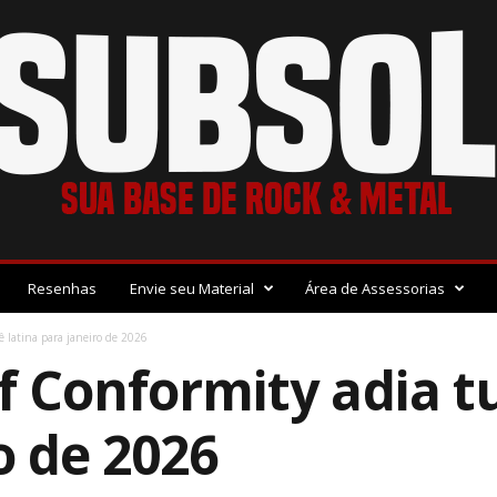
Resenhas
Envie seu Material
Área de Assessorias
ê latina para janeiro de 2026
f Conformity adia t
o de 2026