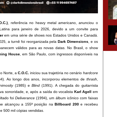
O.C.)
, referência no heavy metal americano, anunciou o
Latina para janeiro de 2026, devido a um convite para
er
em uma série de shows nos Estados Unidos e Canadá.
025, a turnê foi reorganizada pela
Dark Dimensions
, e os
manecem válidos para as novas datas. No Brasil, o show
ning House
, em São Paulo, com ingressos disponíveis na
o Norte, a
C.O.C.
iniciou sua trajetória no cenário
hardcore
4). Ao longo dos anos, incorporou elementos de
thrash
,
nimosity
(1985) e
Blind
(1991). A chegada do guitarrista
 sonoridade, e, após a saída do vocalista
Karl Agell
em
ltado foi
Deliverance
(1994), um álbum icônico com faixas
ue alcançou a 155ª posição na
Billboard 200
e recebeu
e 500 mil cópias vendidas.