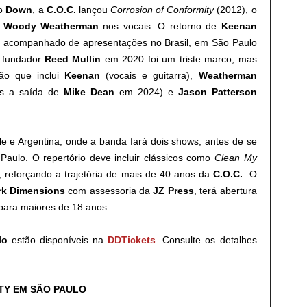
ao
Down
, a
C.O.C.
lançou
Corrosion of Conformity
(2012), o
m
Woody Weatherman
nos vocais. O retorno de
Keenan
 acompanhado de apresentações no Brasil, em São Paulo
e fundador
Reed Mullin
em 2020 foi um triste marco, mas
ão que inclui
Keenan
(vocais e guitarra),
Weatherman
ós a saída de
Mike Dean
em 2024) e
Jason Patterson
le e Argentina, onde a banda fará dois shows, antes de se
Paulo. O repertório deve incluir clássicos como
Clean My
, reforçando a trajetória de mais de 40 anos da
C.O.C.
. O
rk Dimensions
com assessoria da
JZ Press
, terá abertura
 para maiores de 18 anos.
lo
estão disponíveis na
DDTickets
. Consulte os detalhes
TY EM SÃO PAULO