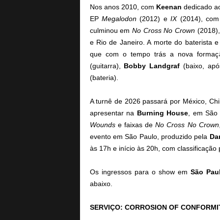
Nos anos 2010, com
Keenan
dedicado 
EP
Megalodon
(2012) e
IX
(2014), co
culminou em
No Cross No Crown
(2018),
e Rio de Janeiro. A morte do baterista 
que com o tempo trás a nova formaç
(guitarra),
Bobby Landgraf
(baixo, ap
(bateria).
A turnê de 2026 passará por México, Chi
apresentar na
Burning House
, em São 
Wounds
e faixas de
No Cross No Crown
evento em São Paulo, produzido pela
Da
às 17h e início às 20h, com classificação
Os ingressos para o show em
São Pau
abaixo.
SERVIÇO: CORROSION OF CONFORMI