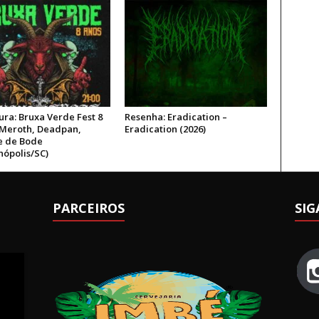
ura: Bruxa Verde Fest 8
Resenha: Eradication –
 Meroth, Deadpan,
Eradication (2026)
 de Bode
nópolis/SC)
PARCEIROS
SIG