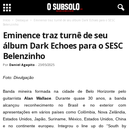
Início
Destaque
Eminence traz turnê de seu álbum Dark Echoes para o SESC
Belenzinho
Eminence traz turnê de seu
álbum Dark Echoes para o SESC
Belenzinho
Por
Daniel Agapito
-
23/05/2025
Foto: Divulgação
Banda mineira formada na cidade de Belo Horizonte pelo
guitarrista
Alan Wallace
. Durante quase 30 anos, a banda
alcançou reconhecimento no Brasil e no exterior com
apresentações em vários países como Colômbia, Nova Zelândia,
Estados Unidos, Japão, Suriname, México, Estados Unidos, China
e no continente europeu. Integrou o line up do “South by