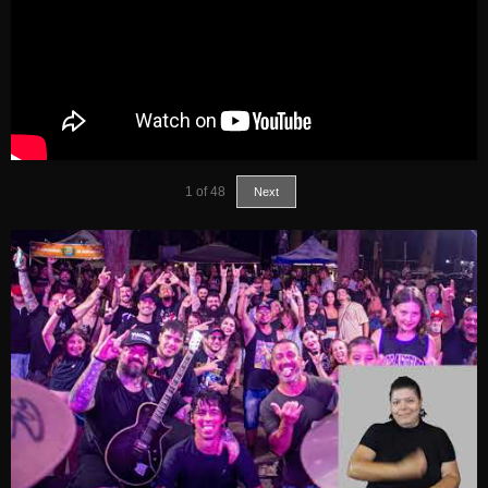
1
of
48
Next