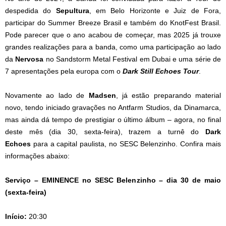
despedida do
Sepultura
, em Belo Horizonte e Juiz de Fora,
participar do Summer Breeze Brasil e também do KnotFest Brasil.
Pode parecer que o ano acabou de começar, mas 2025 já trouxe
grandes realizações para a banda, como uma participação ao lado
da
Nervosa
no Sandstorm Metal Festival em Dubai e uma série de
7 apresentações pela europa com o
Dark Still Echoes Tour
.
Novamente ao lado de
Madsen
, já estão preparando material
novo, tendo iniciado gravações no Antfarm Studios, da Dinamarca,
mas ainda dá tempo de prestigiar o último álbum – agora, no final
deste mês (dia 30, sexta-feira), trazem a turnê do
Dark
Echoes
para a capital paulista, no SESC Belenzinho. Confira mais
informações abaixo:
Serviço – EMINENCE no SESC Belenzinho – dia 30 de maio
(sexta-feira)
Início:
20:30