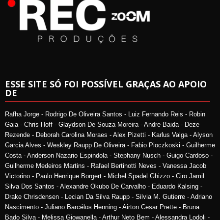
ESSE SITE SÓ FOI POSSÍVEL GRAÇAS AO APOIO
DE
Rafha Jorge - Rodrigo De Oliveira Santos - Luiz Fernando Reis - Robin
Gaia - Chris Hoff - Glaydson De Souza Moreira - Andre Baida - Deze
Rezende - Deborah Carolina Moraes - Alex Pizetti - Karlus Valga - Alyson
Garcia Alves - Weskley Raupp De Oliveira - Fabio Pioczkoski - Guilherme
Costa - Anderson Nazario Espindola - Stephany Nusch - Guigo Cardoso -
Guilherme Medeiros Martins - Rafael Bertinotti Neves - Vanessa Jacob
Victorino - Paulo Henrique Borgert - Michel Spadel Ghizzo - Ciro Jamil
Silva Dos Santos - Alexandre Okubo De Carvalho - Eduardo Kalsing -
Drake Chrisdensen - Lecian Da Silva Raupp - Silvia M. Gutierre - Adriano
Nascimento - Juliano Barcélos Henning - Airton Cesar Prette - Bruna
Bado Silva - Melissa Giowanella - Arthur Neto Bem - Alessandra Lodoli -