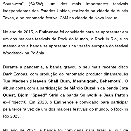
Southwest” (SXSW), um dos mais importantes festivais
independentes dos Estados Unidos, realizado na cidade de Austin
Texas, e no renomado festival CMJ na cidade de Nova Iorque.
No ano de 2015, o
Eminence
foi convidado para se apresentar em
um dos maiores festivais de Rock do Mundo, o Rock in Rio, e no
mesmo ano a banda se apresentou na versão europeia do festival
Woodstock na Polônia.
Durante a pandemia, a banda gravou o seu mais recente disco
Dark Echoes
, com produção do renomado produtor dinamarquês
Tue Madsen
(
Heaven Shall Burn, Meshuggah, Behemoth
). O
álbum conta com a participação de
Márcio Buzelin
da banda
Jota
Quest
,
Bjorn “Speed” Strid
da banda
Soilwork
e
Jean Patton
ex-Project46. Em 2023, o
Eminence
é convidado para participar
pela terceira vez de um dos maiores festivais do mundo, o Rock in
Rio 2023.
No ano de 2024, a banda foi convidada para fazer a Tour de