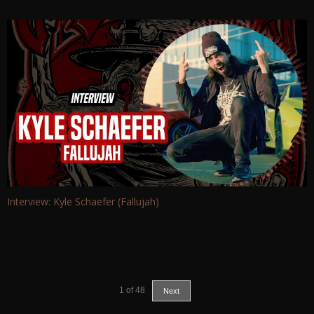
Interview: Kyle Schaefer (Fallujah)
1
of
48
Next