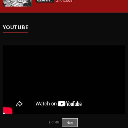
ÄutoLesäo
27/07/2026
YOUTUBE
1
of
48
Next