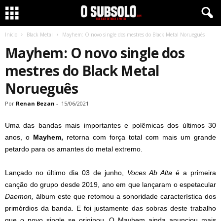
Início
Black Metal
Mayhem: O novo single dos mestres do Black Metal Norueguês
Mayhem: O novo single dos
mestres do Black Metal
Norueguês
Por
Renan Bezan
-
15/06/2021
Uma das bandas mais importantes e polêmicas dos últimos 30
anos, o
Mayhem,
retorna com força total com mais um grande
petardo para os amantes do metal extremo.
Lançado no último dia 03 de junho,
Voces Ab Alta
é a primeira
canção do grupo desde 2019, ano em que lançaram o espetacular
Daemon,
álbum este que retomou a sonoridade característica dos
primórdios da banda. E foi justamente das sobras deste trabalho
que o novo single se originou. O Mayhem ainda anunciou mais