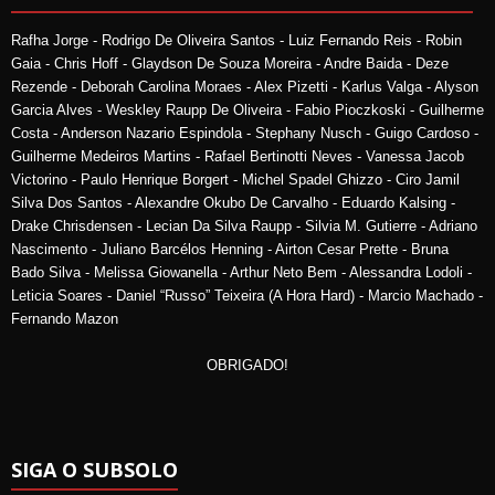
Rafha Jorge - Rodrigo De Oliveira Santos - Luiz Fernando Reis - Robin
Gaia - Chris Hoff - Glaydson De Souza Moreira - Andre Baida - Deze
Rezende - Deborah Carolina Moraes - Alex Pizetti - Karlus Valga - Alyson
Garcia Alves - Weskley Raupp De Oliveira - Fabio Pioczkoski - Guilherme
Costa - Anderson Nazario Espindola - Stephany Nusch - Guigo Cardoso -
Guilherme Medeiros Martins - Rafael Bertinotti Neves - Vanessa Jacob
Victorino - Paulo Henrique Borgert - Michel Spadel Ghizzo - Ciro Jamil
Silva Dos Santos - Alexandre Okubo De Carvalho - Eduardo Kalsing -
Drake Chrisdensen - Lecian Da Silva Raupp - Silvia M. Gutierre - Adriano
Nascimento - Juliano Barcélos Henning - Airton Cesar Prette - Bruna
Bado Silva - Melissa Giowanella - Arthur Neto Bem - Alessandra Lodoli -
Leticia Soares - Daniel “Russo” Teixeira (A Hora Hard) - Marcio Machado -
Fernando Mazon
OBRIGADO!
SIGA O SUBSOLO