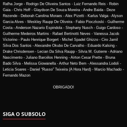
Rafha Jorge - Rodrigo De Oliveira Santos - Luiz Fernando Reis - Robin
Gaia - Chris Hoff - Glaydson De Souza Moreira - Andre Baida - Deze
Rezende - Deborah Carolina Moraes - Alex Pizetti - Karlus Valga - Alyson
Garcia Alves - Weskley Raupp De Oliveira - Fabio Pioczkoski - Guilherme
Costa - Anderson Nazario Espindola - Stephany Nusch - Guigo Cardoso -
Guilherme Medeiros Martins - Rafael Bertinotti Neves - Vanessa Jacob
Victorino - Paulo Henrique Borgert - Michel Spadel Ghizzo - Ciro Jamil
Silva Dos Santos - Alexandre Okubo De Carvalho - Eduardo Kalsing -
Drake Chrisdensen - Lecian Da Silva Raupp - Silvia M. Gutierre - Adriano
Nascimento - Juliano Barcélos Henning - Airton Cesar Prette - Bruna
Bado Silva - Melissa Giowanella - Arthur Neto Bem - Alessandra Lodoli -
Leticia Soares - Daniel “Russo” Teixeira (A Hora Hard) - Marcio Machado -
Fernando Mazon
OBRIGADO!
SIGA O SUBSOLO