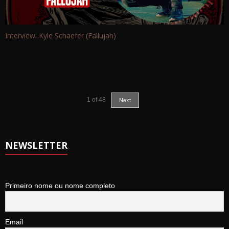
Interview: Kyle Schaefer (Fallujah)
1
of
48
Next
NEWSLETTER
Primeiro nome ou nome completo
Email