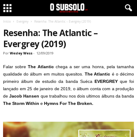
Início
Evergrey
Resenha: The Atlantic – Evergrey (2019)
Resenha: The Atlantic –
Evergrey (2019)
Por
Wesley Wess
-
12/09/2019
Falar sobre
The Atlantic
chega a ser uma honra, pela tamanha
qualidade do álbum em muitos quesitos.
The Atlantic
é o décimo
primeiro álbum de estudio da banda Suéca
EVERGREY
que foi
lançado em 25 de janeiro de 2019, o álbum conta com a produção
de
Jacob Hansen
que trabalhou nos dois ultimos álbuns da banda
The Storm Within
e
Hymns For The Broken.