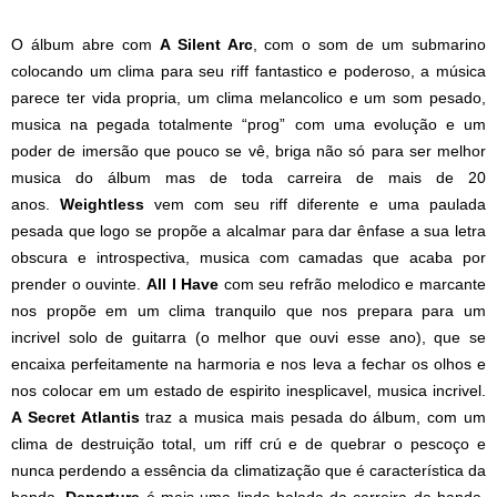
O álbum abre com
A Silent Arc
, com o som de um submarino
colocando um clima para seu riff fantastico e poderoso, a música
parece ter vida propria, um clima melancolico e um som pesado,
musica na pegada totalmente “prog” com uma evolução e um
poder de imersão que pouco se vê, briga não só para ser melhor
musica do álbum mas de toda carreira de mais de 20
anos.
Weightless
vem com seu riff diferente e uma paulada
pesada que logo se propõe a alcalmar para dar ênfase a sua letra
obscura e introspectiva, musica com camadas que acaba por
prender o ouvinte.
All I Have
com seu refrão melodico e marcante
nos propõe em um clima tranquilo que nos prepara para um
incrivel solo de guitarra (o melhor que ouvi esse ano), que se
encaixa perfeitamente na harmoria e nos leva a fechar os olhos e
nos colocar em um estado de espirito inesplicavel, musica incrivel.
A Secret Atlantis
traz a musica mais pesada do álbum, com um
clima de destruição total, um riff crú e de quebrar o pescoço e
nunca perdendo a essência da climatização que é característica da
banda.
Departure
é mais uma linda balada da carreira da banda,