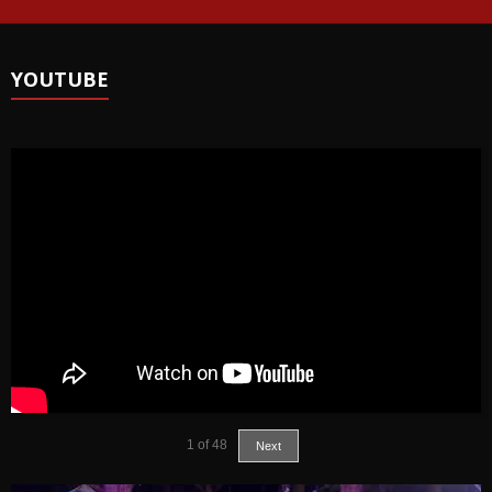
YOUTUBE
1
of
48
Next