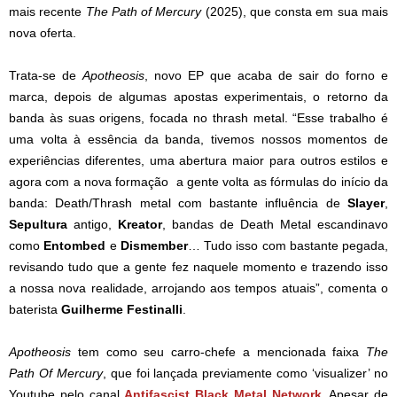
mais recente
The Path of Mercury
(2025), que consta em sua mais
nova oferta.
Trata-se de
Apotheosis
, novo EP que acaba de sair do forno e
marca, depois de algumas apostas experimentais, o retorno da
banda às suas origens, focada no thrash metal. “Esse trabalho é
uma volta à essência da banda, tivemos nossos momentos de
experiências diferentes, uma abertura maior para outros estilos e
agora com a nova formação a gente volta as fórmulas do início da
banda: Death/Thrash metal com bastante influência de
Slayer
,
Sepultura
antigo,
Kreator
, bandas de Death Metal escandinavo
como
Entombed
e
Dismember
… Tudo isso com bastante pegada,
revisando tudo que a gente fez naquele momento e trazendo isso
a nossa nova realidade, arrojando aos tempos atuais”, comenta o
baterista
Guilherme Festinalli
.
Apotheosis
tem como seu carro-chefe a mencionada faixa
The
Path Of Mercury
, que foi lançada previamente como ‘visualizer’ no
Youtube pelo canal
Antifascist Black Metal Network
. Apesar de