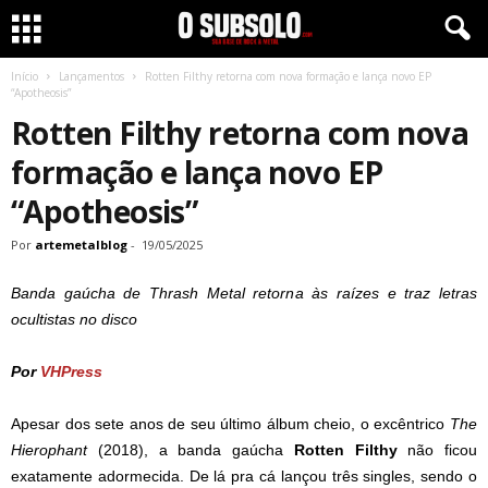
Início
Lançamentos
Rotten Filthy retorna com nova formação e lança novo EP
“Apotheosis”
Rotten Filthy retorna com nova
formação e lança novo EP
“Apotheosis”
Por
artemetalblog
-
19/05/2025
Banda gaúcha de Thrash Metal retorna às raízes e traz letras
ocultistas no disco
Por
VHPress
Apesar dos sete anos de seu último álbum cheio, o excêntrico
The
Hierophant
(2018), a banda gaúcha
Rotten Filthy
não ficou
exatamente adormecida. De lá pra cá lançou três singles, sendo o