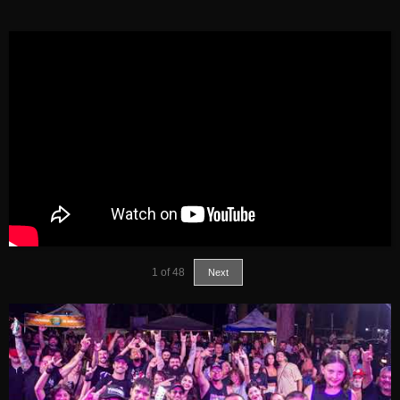
1
of
48
Next