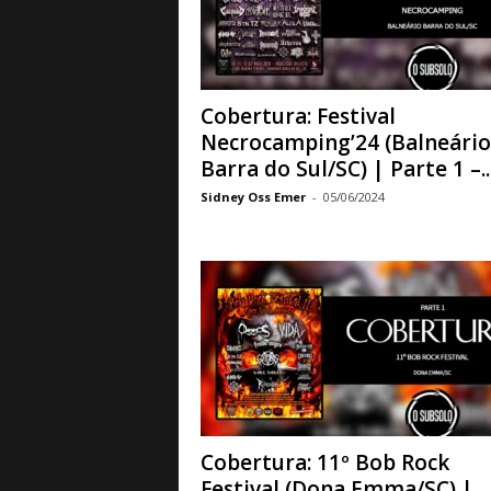
a
B
a
s
e
Cobertura: Festival
d
Necrocamping’24 (Balneário
e
Barra do Sul/SC) | Parte 1 –..
R
Sidney Oss Emer
-
05/06/2024
o
c
k
e
M
e
t
a
l
Cobertura: 11º Bob Rock
Festival (Dona Emma/SC) |