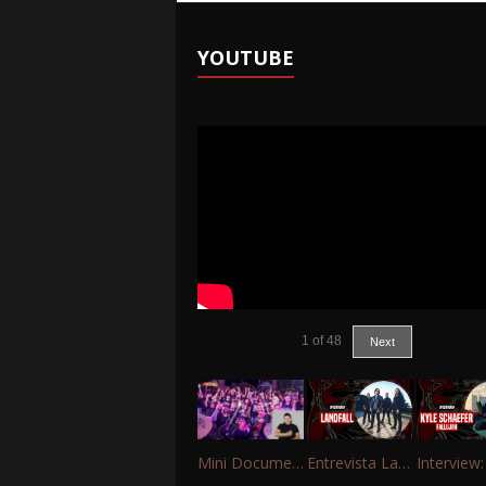
YOUTUBE
1
of
48
Next
Mini Documentário – 10 Anos de Portinho Rock
Entrevista Landfall