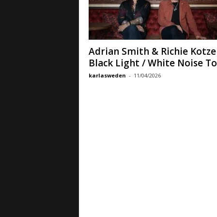
a
B
a
s
e
Adrian Smith & Richie Kotze
d
Black Light / White Noise Tou
e
karlasweden
-
11/04/2026
R
o
c
k
e
M
e
t
a
l