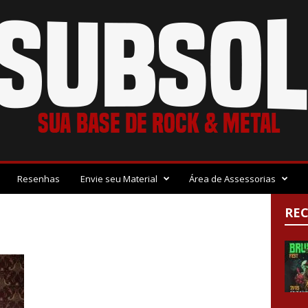
Resenhas
Envie seu Material
Área de Assessorias
RE