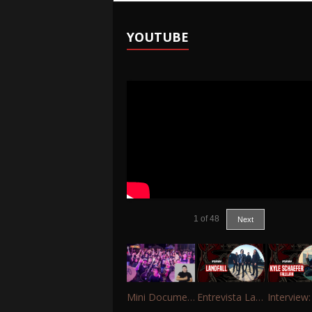
YOUTUBE
1
of
48
Next
Mini Documentário – 10 Anos de Portinho Rock
Entrevista Landfall