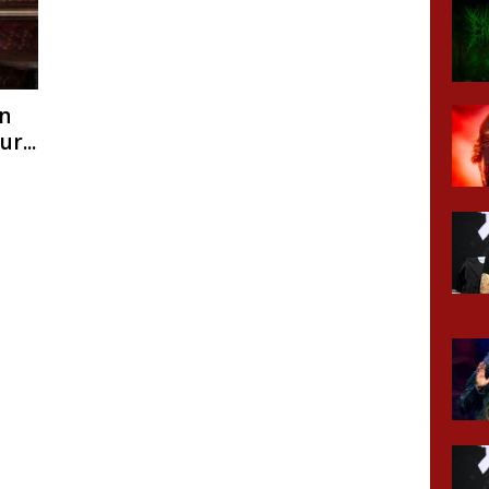
n
r...