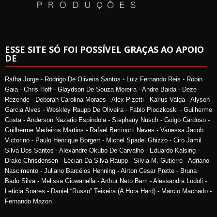
ESSE SITE SÓ FOI POSSÍVEL GRAÇAS AO APOIO
DE
Rafha Jorge - Rodrigo De Oliveira Santos - Luiz Fernando Reis - Robin
Gaia - Chris Hoff - Glaydson De Souza Moreira - Andre Baida - Deze
Rezende - Deborah Carolina Moraes - Alex Pizetti - Karlus Valga - Alyson
Garcia Alves - Weskley Raupp De Oliveira - Fabio Pioczkoski - Guilherme
Costa - Anderson Nazario Espindola - Stephany Nusch - Guigo Cardoso -
Guilherme Medeiros Martins - Rafael Bertinotti Neves - Vanessa Jacob
Victorino - Paulo Henrique Borgert - Michel Spadel Ghizzo - Ciro Jamil
Silva Dos Santos - Alexandre Okubo De Carvalho - Eduardo Kalsing -
Drake Chrisdensen - Lecian Da Silva Raupp - Silvia M. Gutierre - Adriano
Nascimento - Juliano Barcélos Henning - Airton Cesar Prette - Bruna
Bado Silva - Melissa Giowanella - Arthur Neto Bem - Alessandra Lodoli -
Leticia Soares - Daniel “Russo” Teixeira (A Hora Hard) - Marcio Machado -
Fernando Mazon