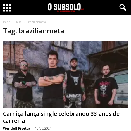
Início
Tags
Brazilianmetal
Tag: brazilianmetal
Carniça lança single celebrando 33 anos de
carreira
Wendell Pivetta
-
13/06/2024