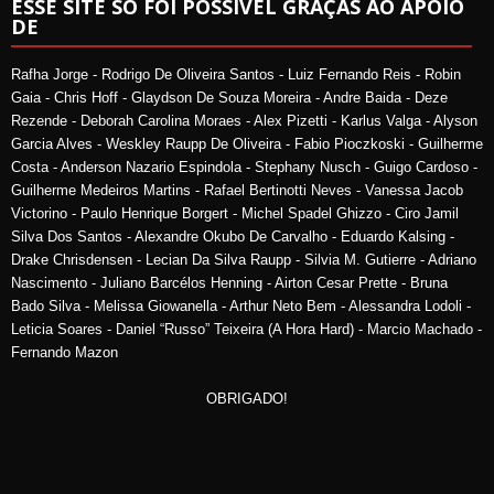
ESSE SITE SÓ FOI POSSÍVEL GRAÇAS AO APOIO
DE
Rafha Jorge - Rodrigo De Oliveira Santos - Luiz Fernando Reis - Robin
Gaia - Chris Hoff - Glaydson De Souza Moreira - Andre Baida - Deze
Rezende - Deborah Carolina Moraes - Alex Pizetti - Karlus Valga - Alyson
Garcia Alves - Weskley Raupp De Oliveira - Fabio Pioczkoski - Guilherme
Costa - Anderson Nazario Espindola - Stephany Nusch - Guigo Cardoso -
Guilherme Medeiros Martins - Rafael Bertinotti Neves - Vanessa Jacob
Victorino - Paulo Henrique Borgert - Michel Spadel Ghizzo - Ciro Jamil
Silva Dos Santos - Alexandre Okubo De Carvalho - Eduardo Kalsing -
Drake Chrisdensen - Lecian Da Silva Raupp - Silvia M. Gutierre - Adriano
Nascimento - Juliano Barcélos Henning - Airton Cesar Prette - Bruna
Bado Silva - Melissa Giowanella - Arthur Neto Bem - Alessandra Lodoli -
Leticia Soares - Daniel “Russo” Teixeira (A Hora Hard) - Marcio Machado -
Fernando Mazon
OBRIGADO!