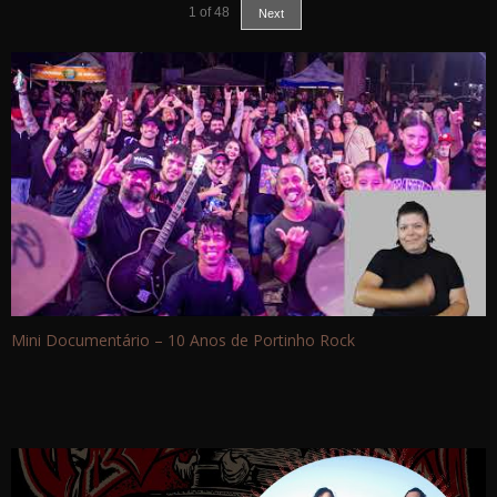
1
of
48
Next
Mini Documentário – 10 Anos de Portinho Rock