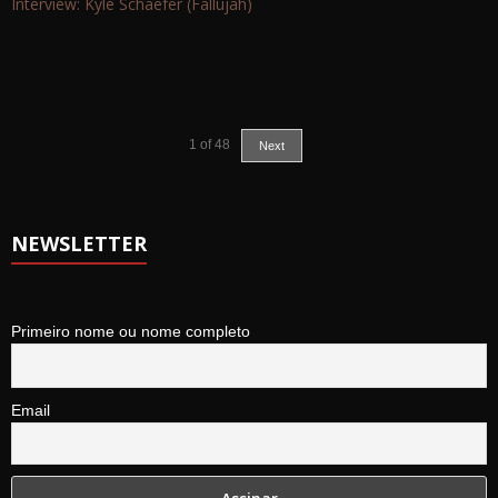
Interview: Kyle Schaefer (Fallujah)
1
of
48
Next
NEWSLETTER
Primeiro nome ou nome completo
Email