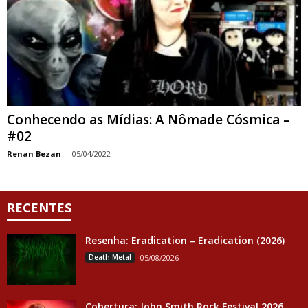
Conhecendo as Mídias: A Nômade Cósmica –
#02
Renan Bezan
-
05/04/2022
RECENTES
Resenha: Eradication – Eradication (2026)
Death Metal
05/08/2026
Cobertura: John Smith Rock Festival 2026