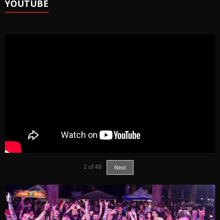
YOUTUBE
1
of
48
Next