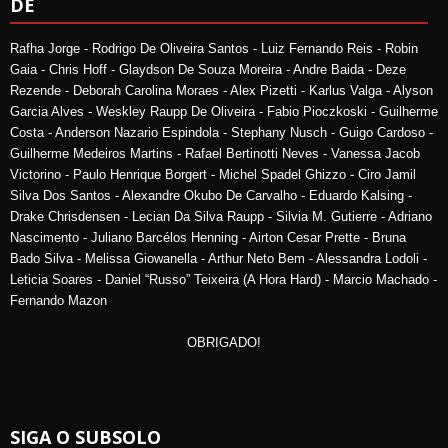
DE
Rafha Jorge - Rodrigo De Oliveira Santos - Luiz Fernando Reis - Robin
Gaia - Chris Hoff - Glaydson De Souza Moreira - Andre Baida - Deze
Rezende - Deborah Carolina Moraes - Alex Pizetti - Karlus Valga - Alyson
Garcia Alves - Weskley Raupp De Oliveira - Fabio Pioczkoski - Guilherme
Costa - Anderson Nazario Espindola - Stephany Nusch - Guigo Cardoso -
Guilherme Medeiros Martins - Rafael Bertinotti Neves - Vanessa Jacob
Victorino - Paulo Henrique Borgert - Michel Spadel Ghizzo - Ciro Jamil
Silva Dos Santos - Alexandre Okubo De Carvalho - Eduardo Kalsing -
Drake Chrisdensen - Lecian Da Silva Raupp - Silvia M. Gutierre - Adriano
Nascimento - Juliano Barcélos Henning - Airton Cesar Prette - Bruna
Bado Silva - Melissa Giowanella - Arthur Neto Bem - Alessandra Lodoli -
Leticia Soares - Daniel “Russo” Teixeira (A Hora Hard) - Marcio Machado -
Fernando Mazon
OBRIGADO!
SIGA O SUBSOLO