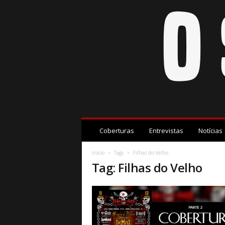
O
S
Coberturas
Entrevistas
Notícias
u
b
Início
Tags
Filhas do Velho
S
Tag: Filhas do Velho
o
l
o
|
S
u