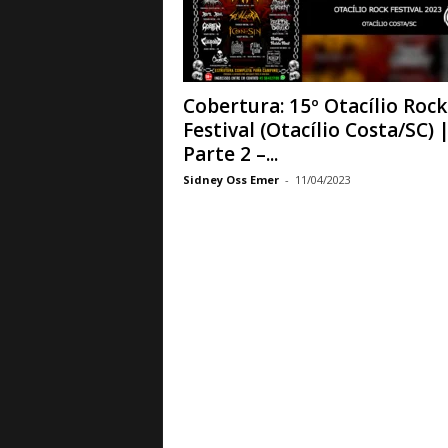
a
B
a
s
e
Cobertura: 15º Otacílio Rock
d
Festival (Otacílio Costa/SC) 
e
Parte 2 –...
R
Sidney Oss Emer
-
11/04/2023
o
c
k
e
M
e
t
a
l