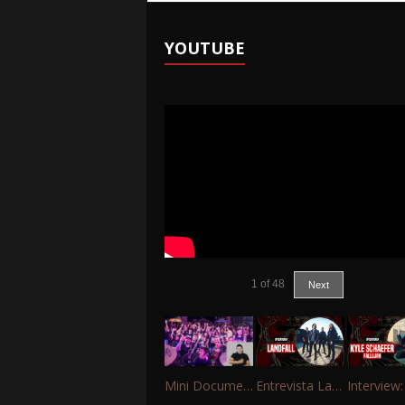
YOUTUBE
1
of
48
Next
Mini Documentário – 10 Anos de Portinho Rock
Entrevista Landfall