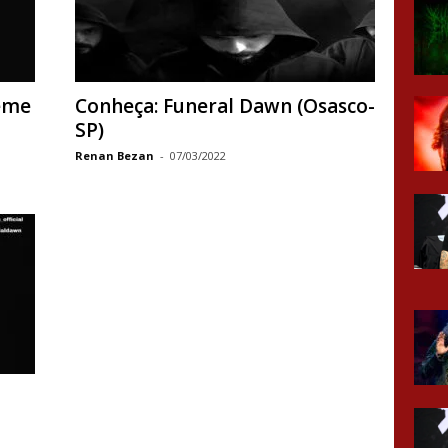
eme
Conheça: Funeral Dawn (Osasco-
SP)
Renan Bezan
-
07/03/2022