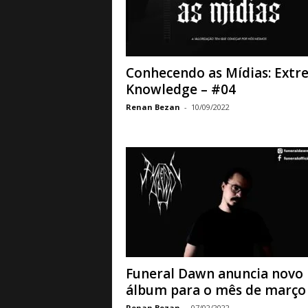
a
B
a
s
e
Conhecendo as Mídias: Extr
d
Knowledge – #04
e
Renan Bezan
-
10/09/2022
R
o
c
k
e
M
e
t
a
l
Funeral Dawn anuncia novo
álbum para o mês de março
Renan Bezan
-
07/02/2022