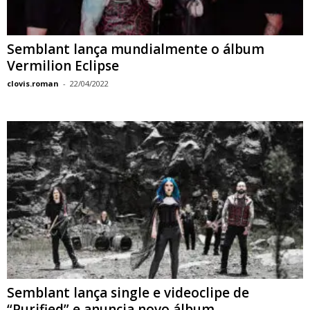
Semblant lança mundialmente o álbum
Vermilion Eclipse
clovis.roman
-
22/04/2022
​Semblant lança single e videoclipe de
“Purified” e anuncia novo álbum