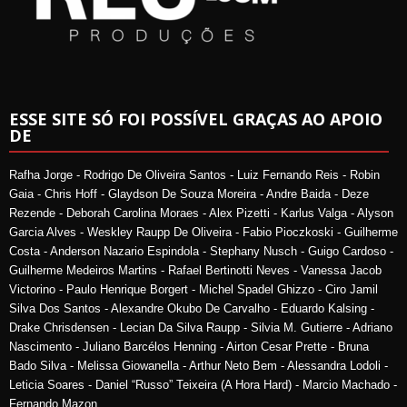
ESSE SITE SÓ FOI POSSÍVEL GRAÇAS AO APOIO
DE
Rafha Jorge - Rodrigo De Oliveira Santos - Luiz Fernando Reis - Robin
Gaia - Chris Hoff - Glaydson De Souza Moreira - Andre Baida - Deze
Rezende - Deborah Carolina Moraes - Alex Pizetti - Karlus Valga - Alyson
Garcia Alves - Weskley Raupp De Oliveira - Fabio Pioczkoski - Guilherme
Costa - Anderson Nazario Espindola - Stephany Nusch - Guigo Cardoso -
Guilherme Medeiros Martins - Rafael Bertinotti Neves - Vanessa Jacob
Victorino - Paulo Henrique Borgert - Michel Spadel Ghizzo - Ciro Jamil
Silva Dos Santos - Alexandre Okubo De Carvalho - Eduardo Kalsing -
Drake Chrisdensen - Lecian Da Silva Raupp - Silvia M. Gutierre - Adriano
Nascimento - Juliano Barcélos Henning - Airton Cesar Prette - Bruna
Bado Silva - Melissa Giowanella - Arthur Neto Bem - Alessandra Lodoli -
Leticia Soares - Daniel “Russo” Teixeira (A Hora Hard) - Marcio Machado -
Fernando Mazon