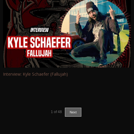
Interview: Kyle Schaefer (Fallujah)
1
of
48
Next