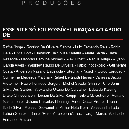
ESSE SITE SÓ FOI POSSÍVEL GRAÇAS AO APOIO
DE
Rafha Jorge - Rodrigo De Oliveira Santos - Luiz Fernando Reis - Robin
Gaia - Chris Hoff - Glaydson De Souza Moreira - Andre Baida - Deze
Rezende - Deborah Carolina Moraes - Alex Pizetti - Karlus Valga - Alyson
Garcia Alves - Weskley Raupp De Oliveira - Fabio Pioczkoski - Guilherme
Costa - Anderson Nazario Espindola - Stephany Nusch - Guigo Cardoso -
Guilherme Medeiros Martins - Rafael Bertinotti Neves - Vanessa Jacob
Victorino - Paulo Henrique Borgert - Michel Spadel Ghizzo - Ciro Jamil
Silva Dos Santos - Alexandre Okubo De Carvalho - Eduardo Kalsing -
Drake Chrisdensen - Lecian Da Silva Raupp - Silvia M. Gutierre - Adriano
Nascimento - Juliano Barcélos Henning - Airton Cesar Prette - Bruna
Bado Silva - Melissa Giowanella - Arthur Neto Bem - Alessandra Lodoli -
Leticia Soares - Daniel “Russo” Teixeira (A Hora Hard) - Marcio Machado -
Fernando Mazon