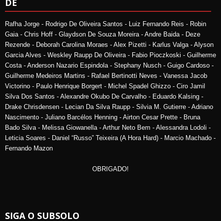
DE
Rafha Jorge - Rodrigo De Oliveira Santos - Luiz Fernando Reis - Robin
Gaia - Chris Hoff - Glaydson De Souza Moreira - Andre Baida - Deze
Rezende - Deborah Carolina Moraes - Alex Pizetti - Karlus Valga - Alyson
Garcia Alves - Weskley Raupp De Oliveira - Fabio Pioczkoski - Guilherme
Costa - Anderson Nazario Espindola - Stephany Nusch - Guigo Cardoso -
Guilherme Medeiros Martins - Rafael Bertinotti Neves - Vanessa Jacob
Victorino - Paulo Henrique Borgert - Michel Spadel Ghizzo - Ciro Jamil
Silva Dos Santos - Alexandre Okubo De Carvalho - Eduardo Kalsing -
Drake Chrisdensen - Lecian Da Silva Raupp - Silvia M. Gutierre - Adriano
Nascimento - Juliano Barcélos Henning - Airton Cesar Prette - Bruna
Bado Silva - Melissa Giowanella - Arthur Neto Bem - Alessandra Lodoli -
Leticia Soares - Daniel “Russo” Teixeira (A Hora Hard) - Marcio Machado -
Fernando Mazon
OBRIGADO!
SIGA O SUBSOLO