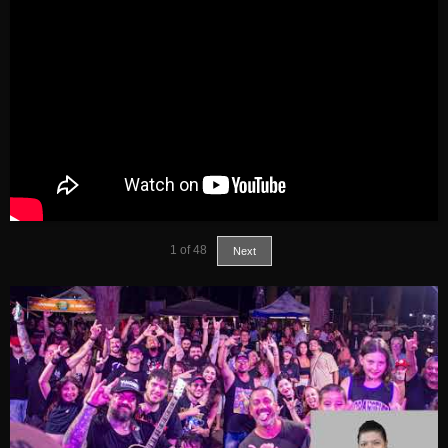
1
of
48
Next