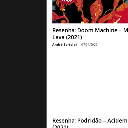
a
B
a
s
e
Resenha: Doom Machine – M
d
Lava (2021)
e
André Bortolai
-
07/01/2022
R
o
c
k
e
M
e
t
a
l
Resenha: Podridão – Acidem
(2021)