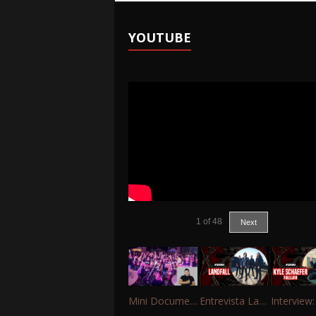
YOUTUBE
1
of
48
Next
Mini Documentário – 10 Anos de Portinho Rock
Entrevista Landfall