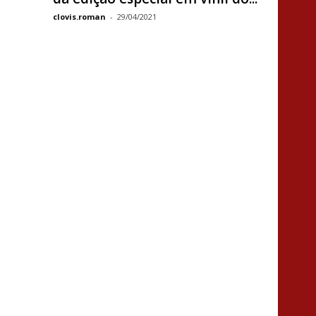
clovis.roman
-
29/04/2021