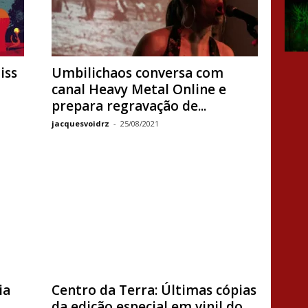
iss
Umbilichaos conversa com
canal Heavy Metal Online e
prepara regravação de...
jacquesvoidrz
-
25/08/2021
ia
Centro da Terra: Últimas cópias
da edição especial em vinil do...