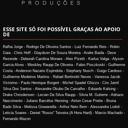
ESSE SITE SÓ FOI POSSÍVEL GRAÇAS AO APOIO
DE
Rafha Jorge - Rodrigo De Oliveira Santos - Luiz Fernando Reis - Robin
Gaia - Chris Hoff - Glaydson De Souza Moreira - Andre Baida - Deze
Rezende - Deborah Carolina Moraes - Alex Pizetti - Karlus Valga - Alyson
Garcia Alves - Weskley Raupp De Oliveira - Fabio Pioczkoski - Guilherme
Costa - Anderson Nazario Espindola - Stephany Nusch - Guigo Cardoso -
Guilherme Medeiros Martins - Rafael Bertinotti Neves - Vanessa Jacob
Victorino - Paulo Henrique Borgert - Michel Spadel Ghizzo - Ciro Jamil
Silva Dos Santos - Alexandre Okubo De Carvalho - Eduardo Kalsing -
Drake Chrisdensen - Lecian Da Silva Raupp - Silvia M. Gutierre - Adriano
Nascimento - Juliano Barcélos Henning - Airton Cesar Prette - Bruna
Bado Silva - Melissa Giowanella - Arthur Neto Bem - Alessandra Lodoli -
Leticia Soares - Daniel “Russo” Teixeira (A Hora Hard) - Marcio Machado -
Fernando Mazon