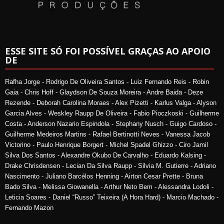
ESSE SITE SÓ FOI POSSÍVEL GRAÇAS AO APOIO
DE
Rafha Jorge - Rodrigo De Oliveira Santos - Luiz Fernando Reis - Robin
Gaia - Chris Hoff - Glaydson De Souza Moreira - Andre Baida - Deze
Rezende - Deborah Carolina Moraes - Alex Pizetti - Karlus Valga - Alyson
Garcia Alves - Weskley Raupp De Oliveira - Fabio Pioczkoski - Guilherme
Costa - Anderson Nazario Espindola - Stephany Nusch - Guigo Cardoso -
Guilherme Medeiros Martins - Rafael Bertinotti Neves - Vanessa Jacob
Victorino - Paulo Henrique Borgert - Michel Spadel Ghizzo - Ciro Jamil
Silva Dos Santos - Alexandre Okubo De Carvalho - Eduardo Kalsing -
Drake Chrisdensen - Lecian Da Silva Raupp - Silvia M. Gutierre - Adriano
Nascimento - Juliano Barcélos Henning - Airton Cesar Prette - Bruna
Bado Silva - Melissa Giowanella - Arthur Neto Bem - Alessandra Lodoli -
Leticia Soares - Daniel “Russo” Teixeira (A Hora Hard) - Marcio Machado -
Fernando Mazon