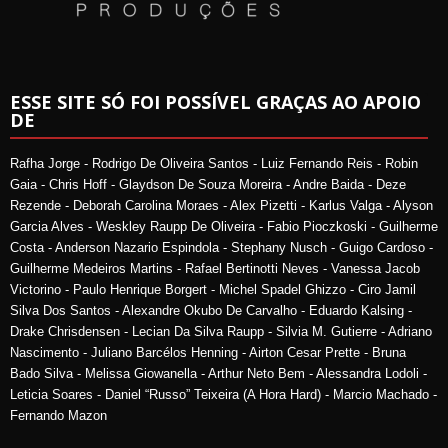
ESSE SITE SÓ FOI POSSÍVEL GRAÇAS AO APOIO
DE
Rafha Jorge - Rodrigo De Oliveira Santos - Luiz Fernando Reis - Robin
Gaia - Chris Hoff - Glaydson De Souza Moreira - Andre Baida - Deze
Rezende - Deborah Carolina Moraes - Alex Pizetti - Karlus Valga - Alyson
Garcia Alves - Weskley Raupp De Oliveira - Fabio Pioczkoski - Guilherme
Costa - Anderson Nazario Espindola - Stephany Nusch - Guigo Cardoso -
Guilherme Medeiros Martins - Rafael Bertinotti Neves - Vanessa Jacob
Victorino - Paulo Henrique Borgert - Michel Spadel Ghizzo - Ciro Jamil
Silva Dos Santos - Alexandre Okubo De Carvalho - Eduardo Kalsing -
Drake Chrisdensen - Lecian Da Silva Raupp - Silvia M. Gutierre - Adriano
Nascimento - Juliano Barcélos Henning - Airton Cesar Prette - Bruna
Bado Silva - Melissa Giowanella - Arthur Neto Bem - Alessandra Lodoli -
Leticia Soares - Daniel “Russo” Teixeira (A Hora Hard) - Marcio Machado -
Fernando Mazon