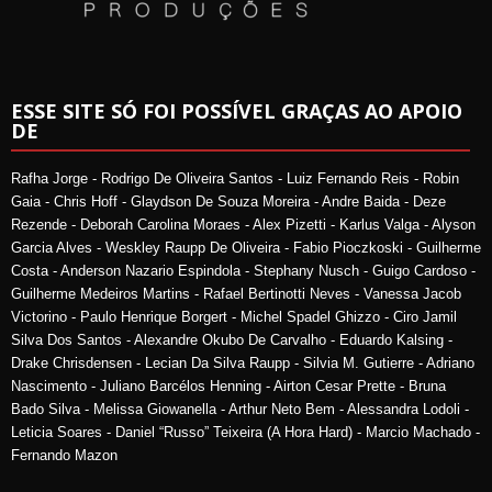
ESSE SITE SÓ FOI POSSÍVEL GRAÇAS AO APOIO
DE
Rafha Jorge - Rodrigo De Oliveira Santos - Luiz Fernando Reis - Robin
Gaia - Chris Hoff - Glaydson De Souza Moreira - Andre Baida - Deze
Rezende - Deborah Carolina Moraes - Alex Pizetti - Karlus Valga - Alyson
Garcia Alves - Weskley Raupp De Oliveira - Fabio Pioczkoski - Guilherme
Costa - Anderson Nazario Espindola - Stephany Nusch - Guigo Cardoso -
Guilherme Medeiros Martins - Rafael Bertinotti Neves - Vanessa Jacob
Victorino - Paulo Henrique Borgert - Michel Spadel Ghizzo - Ciro Jamil
Silva Dos Santos - Alexandre Okubo De Carvalho - Eduardo Kalsing -
Drake Chrisdensen - Lecian Da Silva Raupp - Silvia M. Gutierre - Adriano
Nascimento - Juliano Barcélos Henning - Airton Cesar Prette - Bruna
Bado Silva - Melissa Giowanella - Arthur Neto Bem - Alessandra Lodoli -
Leticia Soares - Daniel “Russo” Teixeira (A Hora Hard) - Marcio Machado -
Fernando Mazon