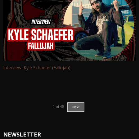
Interview: Kyle Schaefer (Fallujah)
1
of
48
Next
NEWSLETTER