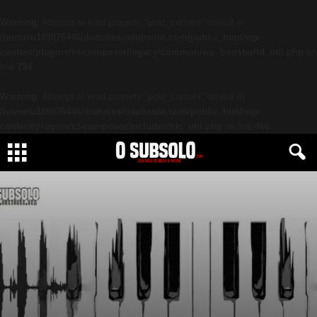
Warning
: Attempt to read property "post_content" on null in
/home/u189876446/domains/osubsolo.com/public_html/wp-
content/plugins/td-composer/legacy/common/wp_booster/td_util.php
on
line
794
Warning
: Attempt to read property "post_content" on null in
/home/u189876446/domains/osubsolo.com/public_html/wp-
content/plugins/td-composer/includes/tdc_util.php
on line
466