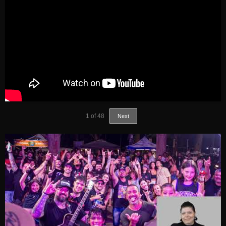
1
of
48
Next