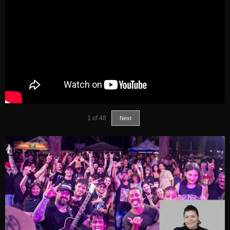
1
of
48
Next