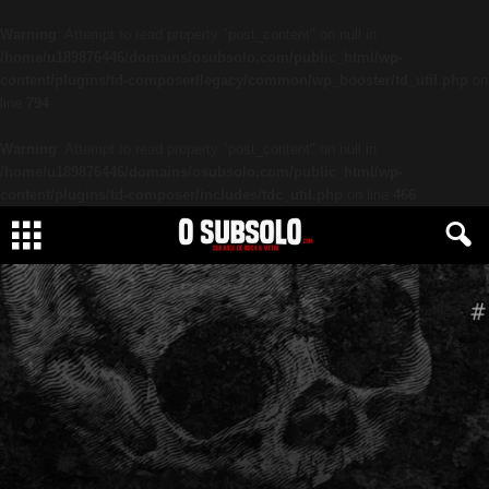
Warning
: Attempt to read property "post_content" on null in
/home/u189876446/domains/osubsolo.com/public_html/wp-
content/plugins/td-composer/legacy/common/wp_booster/td_util.php
on
line
794
Warning
: Attempt to read property "post_content" on null in
/home/u189876446/domains/osubsolo.com/public_html/wp-
content/plugins/td-composer/includes/tdc_util.php
on line
466